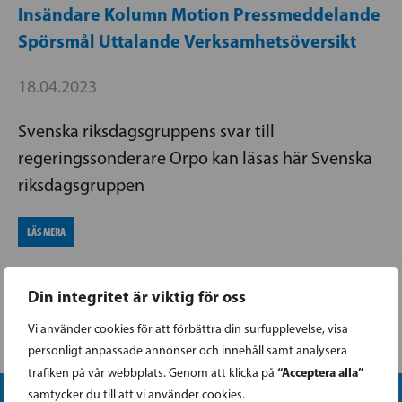
Insändare
Kolumn
Motion
Pressmeddelande
Spörsmål
Uttalande
Verksamhetsöversikt
18.04.2023
Svenska riksdagsgruppens svar till
regeringssonderare Orpo kan läsas här Svenska
riksdagsgruppen
LÄS MERA
Din integritet är viktig för oss
Vi använder cookies för att förbättra din surfupplevelse, visa
personligt anpassade annonser och innehåll samt analysera
“Acceptera alla”
trafiken på vår webbplats. Genom att klicka på
samtycker du till att vi använder cookies.