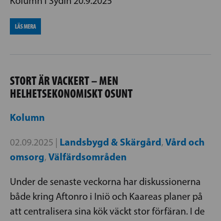
Kolumn i Sydin 20.9.2025
LÄS MERA
STORT ÄR VACKERT – MEN
HELHETSEKONOMISKT OSUNT
Kolumn
Landsbygd & Skärgård
Vård och
02.09.2025 |
,
omsorg
Välfärdsområden
,
Under de senaste veckorna har diskussionerna
både kring Aftonro i Iniö och Kaareas planer på
att centralisera sina kök väckt stor förfäran. I de