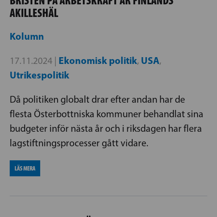
BRISTEN PÅ ARBETSKRAFT ÄR FINLANDS
AKILLESHÄL
Kolumn
Ekonomisk politik
USA
17.11.2024 |
,
,
Utrikespolitik
Då politiken globalt drar efter andan har de
flesta Österbottniska kommuner behandlat sina
budgeter inför nästa år och i riksdagen har flera
lagstiftningsprocesser gått vidare.
LÄS MERA