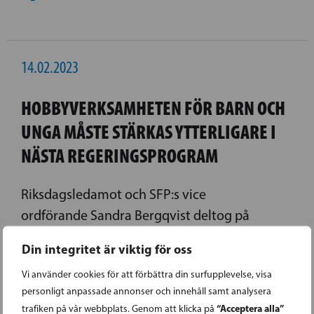
14.02.2023
HOBBYVERKSAMHETEN FÖR BARN OCH
UNGA MÅSTE STÄRKAS YTTERLIGARE I
NÄSTA REGERINGSPROGRAM
Riksdagsledamot och SFP:s vice
ordförande Sandra Bergqvist deltog på
tisdagen i en paneldiskussion om
Din integritet är viktig för oss
hobbyverksamhetens betydelse för barn och
Vi använder cookies för att förbättra din surfupplevelse, visa
unga. Panelen ordnades av Finlands Scouter
personligt anpassade annonser och innehåll samt analysera
och Partioparlamentaarikot. – Det att barn
“Acceptera alla”
trafiken på vår webbplats. Genom att klicka på