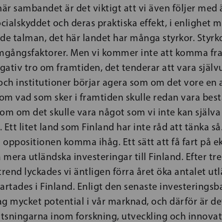
t här sambandet är det viktigt att vi även följer me
ocialskyddet och deras praktiska effekt, i enlighet 
ade talman, det här landet har många styrkor. Styr
amgångsfaktorer. Men vi kommer inte att komma fr
egativ tro om framtiden, det tenderar att vara själv
och institutioner börjar agera som om det vore en 
om vad som sker i framtiden skulle redan vara bes
om om det skulle vara något som vi inte kan själva
. Ett litet land som Finland har inte råd att tänka så
oppositionen komma ihåg. Ett sätt att få fart på e
a mera utländska investeringar till Finland. Efter tre
end lyckades vi äntligen förra året öka antalet ut
artades i Finland. Enligt den senaste investerings
g mycket potential i vår marknad, och därför är det
atsningarna inom forskning, utveckling och innovat