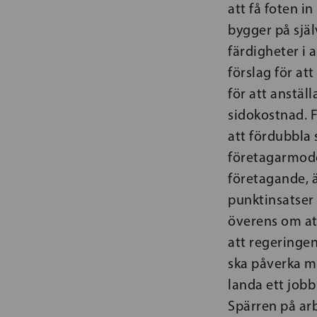
att få foten i
bygger på sjä
färdigheter i a
förslag för att
för att anstäl
sidokostnad. F
att fördubbla 
företagarmodel
företagande, 
punktinsatser f
överens om att
att regeringen
ska påverka mö
landa ett jobb
Spärren på ar