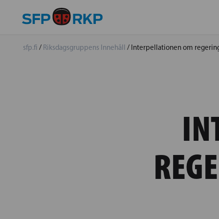
sfp.fi
/
Riksdagsgruppens Innehåll
/
Interpellationen om regerin
IN
REGE