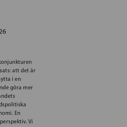
26
 konjunkturen
ats: att det är
ytta i en
unde göra mer
landets
dspolitiska
onomi. En
perspektiv. Vi