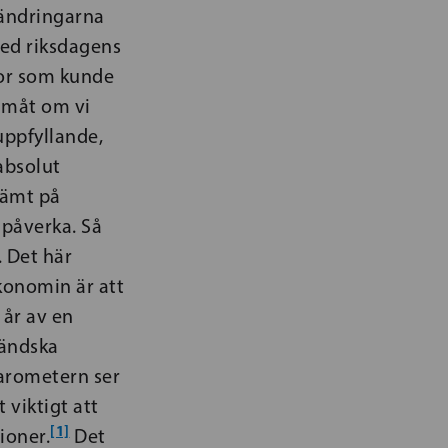
d ändringarna
med riksdagens
kor som kunde
amåt om vi
uppfyllande,
absolut
tämt på
 påverka. Så
. Det här
konomin är att
 år av en
ländska
barometern ser
 viktigt att
[1]
ioner.
Det