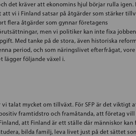
och det kräver att ekonomins hjul börjar rulla igen. 
t att vi i Finland satsar på åtgärder som stärker till
ort flera åtgärder som gynnar företagens
utsättningar, men vi politiker kan inte fixa jobben
gift. Med tanke på de stora, även historiska refo
nna period, och som näringslivet efterfrågat, vore
t lägger följande växel i.
 vi talat mycket om tillväxt. För SFP är det viktigt at
positiv framtidstro och framåtanda, att företag vill
 Finland, att Finland är ett ställe där människor kan 
studera, bilda familj, leva livet just på det sättet so