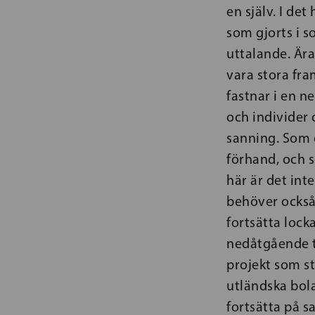
en själv. I de
som gjorts i s
uttalande. Är
vara stora fr
fastnar i en n
och individer 
sanning. Som 
förhand, och s
här är det inte
behöver också 
fortsätta lock
nedåtgående tr
projekt som st
utländska bola
fortsätta på s