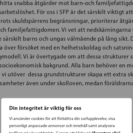
en hitta snabba åtgärder mot barn-och familjefatti
arbetslöshet. För oss i SFP är det särskilt viktigt a
trots skuldspärrens begränsningar, prioriterar åtgär
ch familjefattigdomen. Vi vet att nedskärningarna 
 särskilt barns och ungas välmående på lång sikt. D
la över försöket med en helhetsskoldag och satsni
ymodell. Vi är övertygade om att dessa strukturer 
 socioekonomisk bakgrund. Alla barn behöver en m
vill vi utöver dessa grundstrukturer skapa ett extra s
erksamheter även under skolloven, medan föräldrarn
Din integritet är viktig för oss
Vi använder cookies för att förbättra din surfupplevelse, visa
personligt anpassade annonser och innehåll samt analysera
“Acceptera alla”