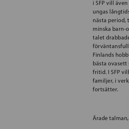
i SFP vill äv
ungas långtids
nästa period, 
minska barn-o
talet drabbade
förväntansful
Finlands hobb
bästa ovasett
fritid. I SFP 
familjer, i v
fortsätter.
Ärade talman,