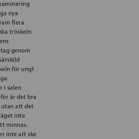
texaminering
nga nya
fram flera
änka tröskeln
nens
öretag genom
särskild
keln för ungt
iga
r i salen
för är det bra
 utan att det
läget inte
att minnas.
 inte att ske