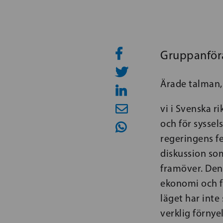
Gruppanföra
Ärade talman,
vi i Svenska r
och för syssel
regeringens fe
diskussion som
framöver. Den 
ekonomi och fö
läget har inte
verklig förnye