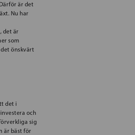
Därför är det
växt. Nu har
, det är
rmer som
 det önskvärt
t det i
 investera och
förverkliga sig
m är bäst för