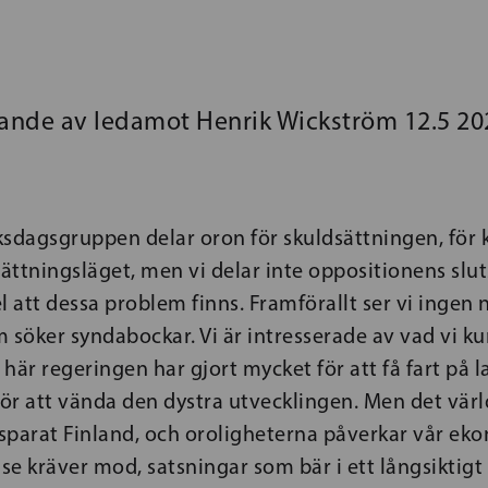
nde av ledamot Henrik Wickström 12.5 20
iksdagsgruppen delar oron för skuldsättningen, för
sättningsläget, men vi delar inte oppositionens sluts
l att dessa problem finns. Framförallt ser vi ingen n
 söker syndabockar. Vi är intresserade av vad vi k
här regeringen har gjort mycket för att få fart på 
r att vända den dystra utvecklingen. Men det värl
 sparat Finland, och oroligheterna påverkar vår ek
lse kräver mod, satsningar som bär i ett långsiktigt 