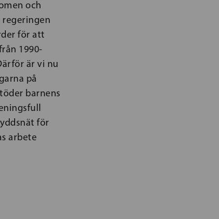
gdomen och
tt regeringen
der för att
från 1990-
ärför är vi nu
ngarna på
stöder barnens
eningsfull
kyddsnät för
as arbete