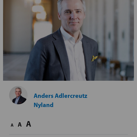
Anders Adlercreutz
Nyland
A
A
A