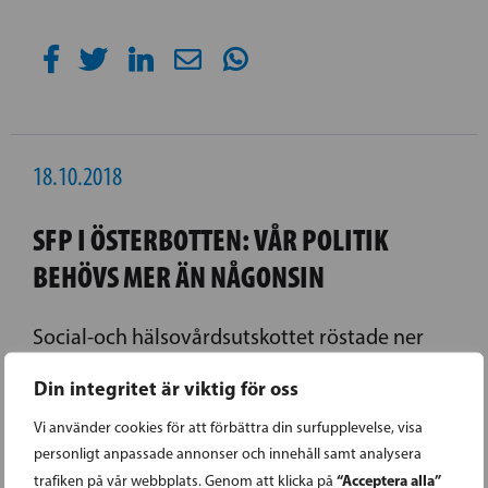
18.10.2018
SFP I ÖSTERBOTTEN: VÅR POLITIK
BEHÖVS MER ÄN NÅGONSIN
Social-och hälsovårdsutskottet röstade ner
Veronica Rehn-Kivis förslag om att ge Vasa
Din integritet är viktig för oss
centralsjukhus omfattande jour. Ett enat
Vi använder cookies för att förbättra din surfupplevelse, visa
Österbotten behövs mer än någonsin.
personligt anpassade annonser och innehåll samt analysera
“Acceptera alla”
trafiken på vår webbplats. Genom att klicka på