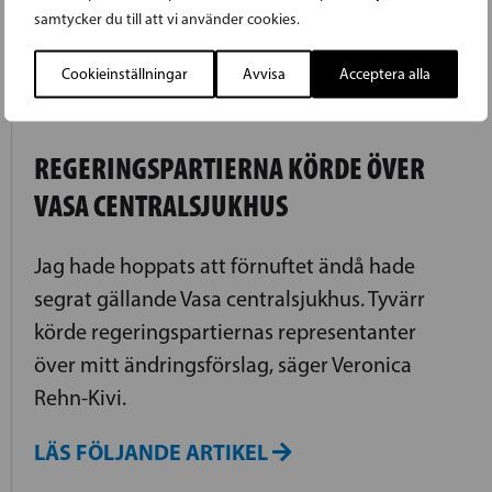
LÄS FÖREGÅENDE ARTIKEL
samtycker du till att vi använder cookies.
Cookieinställningar
Avvisa
Acceptera alla
18.10.2018
REGERINGSPARTIERNA KÖRDE ÖVER
VASA CENTRALSJUKHUS
Jag hade hoppats att förnuftet ändå hade
segrat gällande Vasa centralsjukhus. Tyvärr
körde regeringspartiernas representanter
över mitt ändringsförslag, säger Veronica
Rehn-Kivi.
LÄS FÖLJANDE ARTIKEL