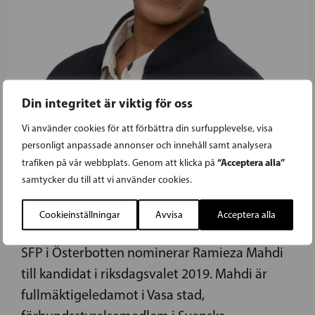
Din integritet är viktig för oss
11.02.2019
Vi använder cookies för att förbättra din surfupplevelse, visa
personligt anpassade annonser och innehåll samt analysera
RAMIEZA MAHDI KANDIDERAR I
“Acceptera alla”
trafiken på vår webbplats. Genom att klicka på
samtycker du till att vi använder cookies.
RIKSDAGSVALET FÖR SFP I
ÖSTERBOTTEN
Cookieinställningar
Avvisa
Acceptera alla
SFP i Österbotten nominerar Ramieza Mahdi
till kandidat i riksdagsvalet 2019. Mahdi är
fullmäktigeledamot i Vasa stad,