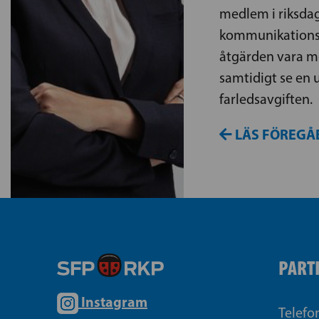
medlem i riksda
kommunikationsu
åtgärden vara m
samtidigt se en 
farledsavgiften.
LÄS FÖREGÅ
PART
Instagram
Telefo