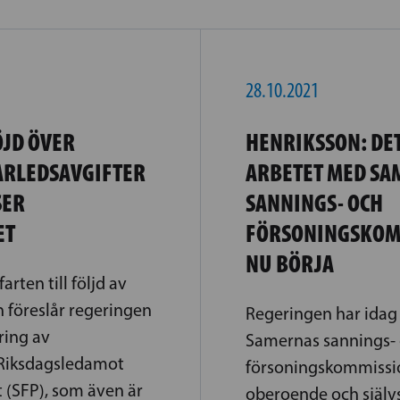
28.10.2021
ÖJD ÖVER
HENRIKSSON: DET
ARLEDSAVGIFTER
ARBETET MED SA
SER
SANNINGS- OCH
ET
FÖRSONINGSKOM
NU BÖRJA
farten till följd av
föreslår regeringen
Regeringen har idag t
ring av
Samernas sannings-
 Riksdagsledamot
försoningskommissi
 (SFP), som även är
oberoende och själv