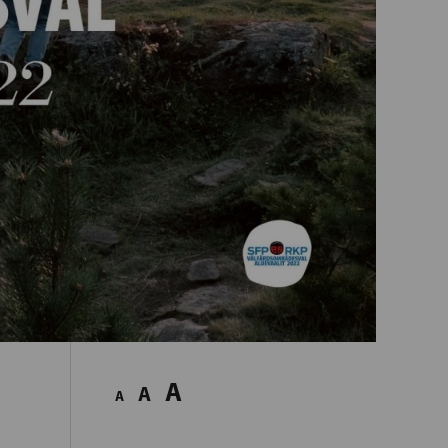
A
A
A