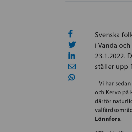
Svenska fol
i Vanda och
23.1.2022. D
ställer upp 
– Vi har seda
och Kervo på 
därför naturli
välfärdsområd
Lönnfors
.