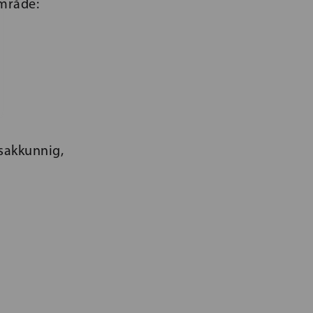
område:
 sakkunnig,