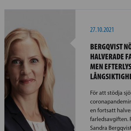
27.10.2021
BERGQVIST N
HALVERADE F
MEN EFTERLY
LÅNGSIKTIGH
För att stödja sjö
coronapandemin 
en fortsatt halve
farledsavgiften.
Sandra Bergqvist