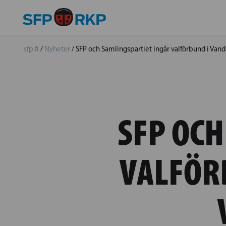
sfp.fi
/
Nyheter
/
SFP och Samlingspartiet ingår valförbund i Van
SFP OCH
VALFÖR