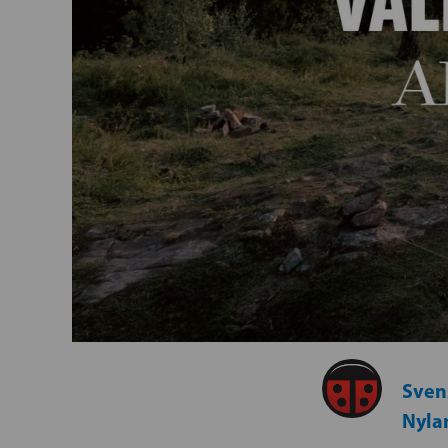
Svens
Nyla