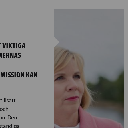
 VIKTIGA
MERNAS
MISSION KAN
illsatt
 och
on. Den
ständiga