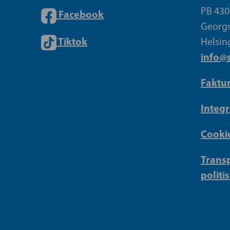
PB 430
Facebook
Georgs
Tiktok
Helsin
info@s
Faktu
Integr
Cookie
Transp
politi