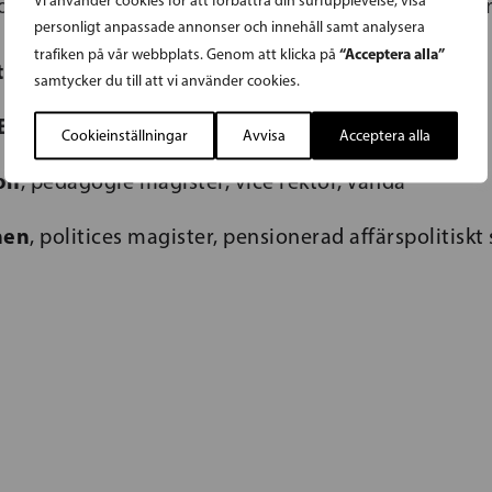
 nominerade kandidater i Vanda och Kervo välfärds
personligt anpassade annonser och innehåll samt analysera
“Acceptera alla”
trafiken på vår webbplats. Genom att klicka på
tröm
, juris kandidat, överinspektör, Vanda
samtycker du till att vi använder cookies.
 Eklöf
, verksamhetsledare, Vanda
Cookieinställningar
Avvisa
Acceptera alla
on
, pedagogie magister, vice rektor, Vanda
nen
, politices magister, pensionerad affärspolitiskt