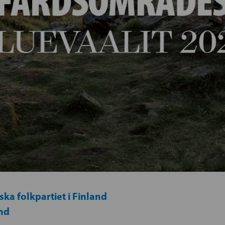
ka folkpartiet i Finland
nd