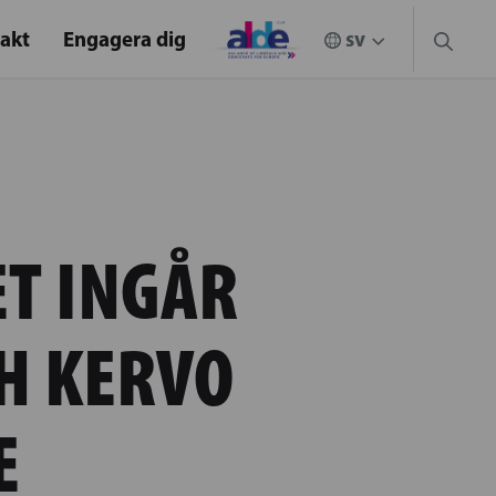
akt
Engagera dig
ET INGÅR
H KERVO
E