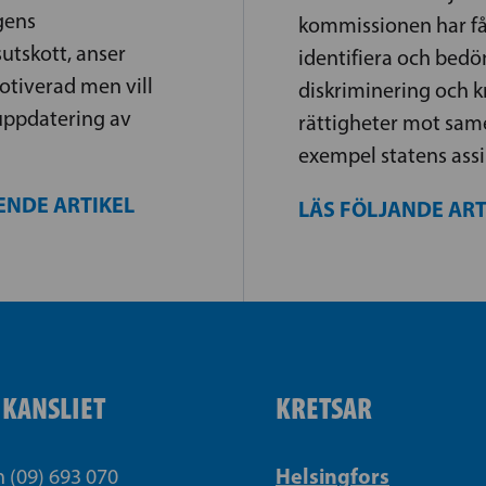
gens
kommissionen har fåt
tskott, anser
identifiera och bed
otiverad men vill
diskriminering och 
uppdatering av
rättigheter mot samer
exempel statens assi
ENDE ARTIKEL
LÄS FÖLJANDE AR
IKANSLIET
KRETSAR
Helsingfors
n (09) 693 070