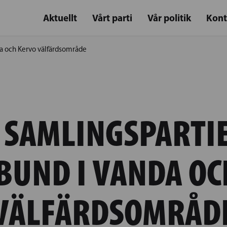
Aktuellt
Vårt parti
Vår politik
Kont
da och Kervo välfärdsområde
 SAMLINGSPARTI
BUND I VANDA OC
VÄLFÄRDSOMRÅD