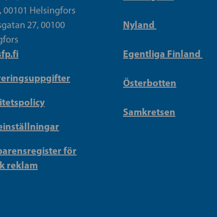
, 00101 Helsingfors
Nyland
gatan 27, 00100
gfors
fp.fi
Egentliga Finland
reringsuppgifter
Österbotten
itetspolicy
Samkretsen
inställningar
arensregister för
sk reklam