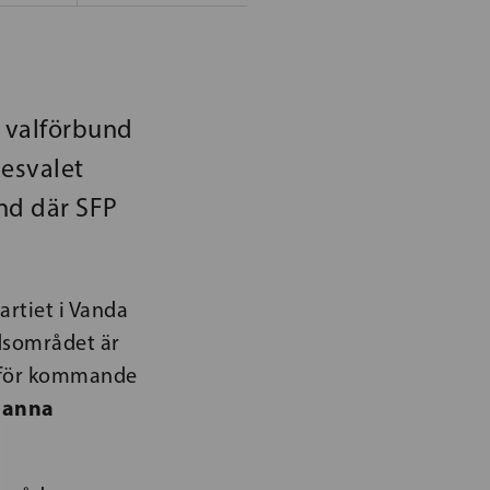
r valförbund
esvalet
und där SFP
rtiet i Vanda
rdsområdet är
 inför kommande
anna