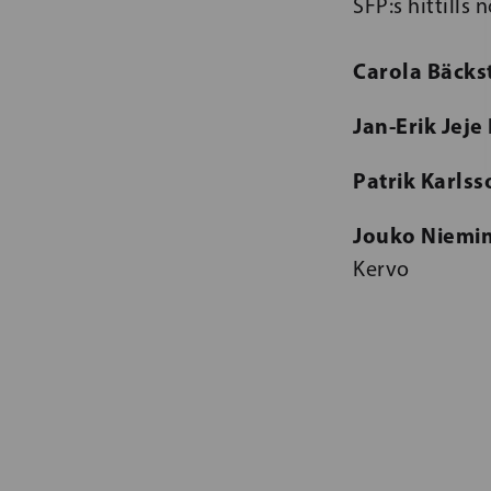
SFP:s hittills
Carola Bäcks
Jan-Erik Jeje
Patrik Karlss
Jouko Niemi
Kervo