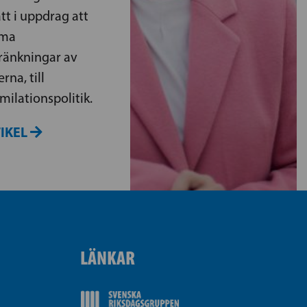
t i uppdrag att
öma
kränkningar av
na, till
milationspolitik.
TIKEL
LÄNKAR