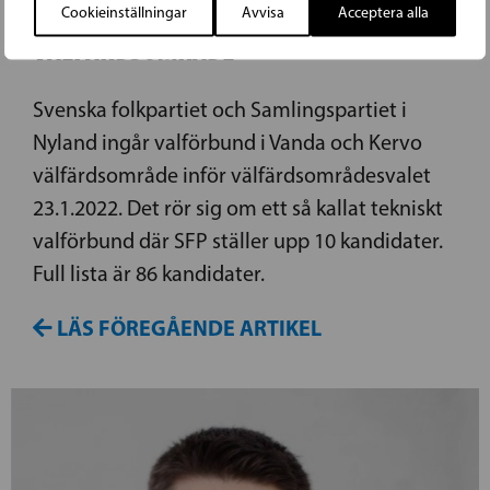
VALFÖRBUND I VANDA OCH KERVO
Cookieinställningar
Avvisa
Acceptera alla
VÄLFÄRDSOMRÅDE
Svenska folkpartiet och Samlingspartiet i
Nyland ingår valförbund i Vanda och Kervo
välfärdsområde inför välfärdsområdesvalet
23.1.2022. Det rör sig om ett så kallat tekniskt
valförbund där SFP ställer upp 10 kandidater.
Full lista är 86 kandidater.
LÄS FÖREGÅENDE ARTIKEL