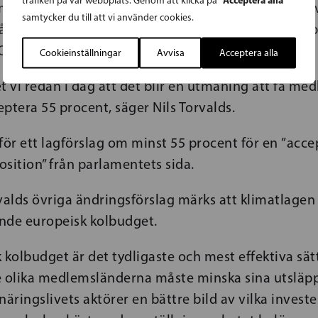
trafiken på vår webbplats. Genom att klicka på
inskning om 55 procent är helt nödvändig för att vi
samtycker du till att vi använder cookies.
rån 2015, som syftar till att begränsa den globala
Celsius.
Cookieinställningar
Avvisa
Acceptera alla
t vi redan i dag att det blir en utmaning att få m
ceptera 55 procent, säger Nils Torvalds.
för ett lagförslag om minst 55 procent för en ”acce
sition” från parlamentets sida.
valds övriga ändringsförslag märks att klimatlagen
ande europeisk kolbudget.
 kolbudget är det tydligaste och mest effektiva sätt
e olika medlemsländerna måste minska sina utsläp
näringslivets aktörer en bättre bild av vilka invest