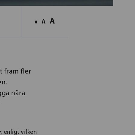
A
A
A
 fram fler
en.
gga nära
r
 enligt vilken