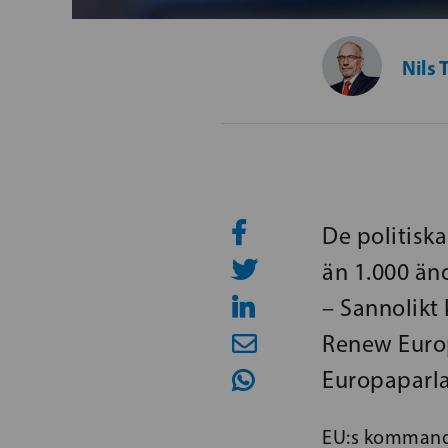
Nils 
De politisk
än 1.000 än
– Sannolikt
Renew Europ
Europaparla
EU:s kommande 