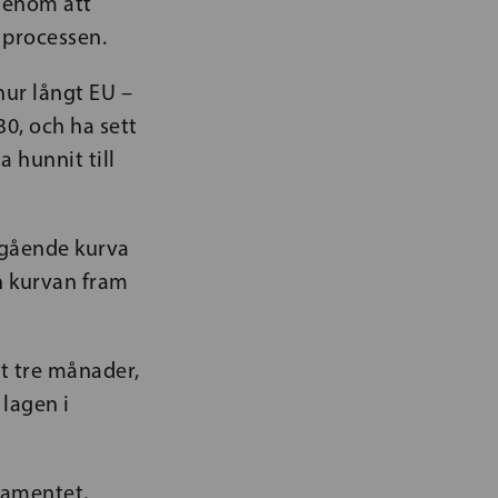
genom att
i processen.
 hur långt EU –
0, och ha sett
a hunnit till
tgående kurva
n kurvan fram
t tre månader,
lagen i
lamentet,