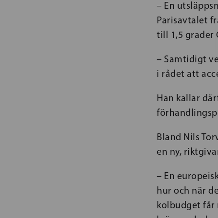
– En utsläppsm
Parisavtalet f
till 1,5 grader 
– Samtidigt ve
i rådet att ac
Han kallar där
förhandlingspo
Bland Nils Tor
en ny, riktgiv
– En europeisk
hur och när d
kolbudget får 