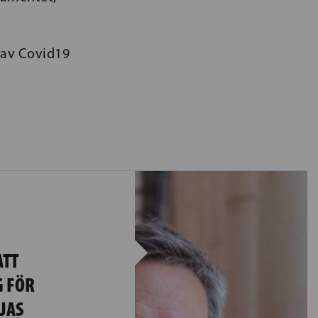
, av Covid19
.
ATT
 FÖR
JAS