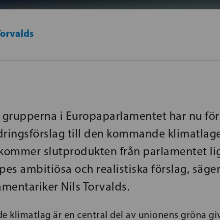
Torvalds
a grupperna i Europaparlamentet har nu fört
dringsförslag till den kommande klimatlag
 kommer slutprodukten från parlamentet li
es ambitiösa och realistiska förslag, säge
mentariker Nils Torvalds.
klimatlag är en central del av unionens gröna giv,