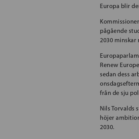
Europa blir de
Kommissionen 
pågående studi
2030 minskar 
Europaparlamen
Renew Europe-
sedan dess arb
onsdagsefterm
från de sju po
Nils Torvalds 
höjer ambition
2030.