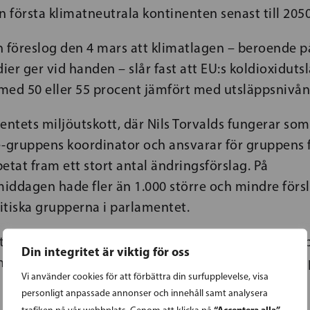
n första klimatneutrala kontinenten senast till 2050
föreslog den 4 mars att klimatlagen – beroende på
er ger vid handen – slår fast att EU:s koldioxidutsl
med 50 eller 55 procent jämfört med utsläppsnivån
tets miljöutskott, där Nils Torvalds fungerar som
gruppens koordinator och ansvarar för gruppens f
etat fram ett stort antal ändringsförslag. På
iddagen hade fler än 1.000 större och mindre förs
litiska grupperna i parlamentet.
står bakom flera av förslagen, däribland att Europ
Din integritet är viktig för oss
snivån till att utsläppen ska minska med minst 55 p
Vi använder cookies för att förbättra din surfupplevelse, visa
personligt anpassade annonser och innehåll samt analysera
“Acceptera alla”