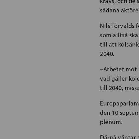
krävs, och de
sådana aktörer
Nils Torvalds 
som alltså ska
till att kolsä
2040.
–Arbetet mot 
vad gäller kol
till 2040, miss
Europaparlame
den 10 septemb
plenum.
Därpå väntar 