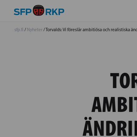
sfp.fi
/
Nyheter
/
Torvalds: Vi föreslår ambitiösa och realistiska än
TO
AMBI
ÄNDRI