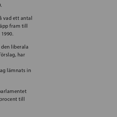
.
 vad ett antal
äpp fram till
 1990.
 den liberala
örslag, har
lag lämnats in
aparlamentet
rocent till