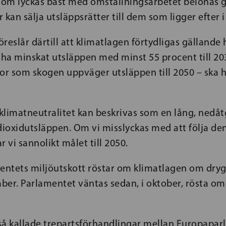
 som lyckas bäst med omställningsarbetet belönas 
 kan sälja utsläppsrätter till dem som ligger efter 
föreslår därtill att klimatlagen förtydligas gällande
 ha minskat utsläppen med minst 55 procent till 203
nkor som skogen uppväger utsläppen till 2050 – ska h
klimatneutralitet kan beskrivas som en lång, nedå
dioxidutsläppen. Om vi misslyckas med att följa de
ar vi sannolikt målet till 2050.
ntets miljöutskott röstar om klimatlagen om dryg
er. Parlamentet väntas sedan, i oktober, rösta om 
så kallade trepartsförhandlingar mellan Europapar