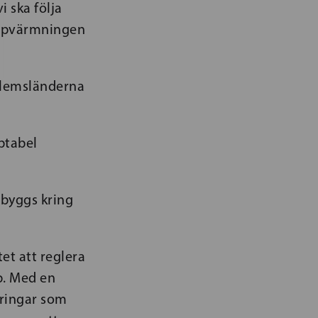
 ska följa
 uppvärmningen
edlemsländerna
ptabel
 byggs kring
et att reglera
p. Med en
eringar som