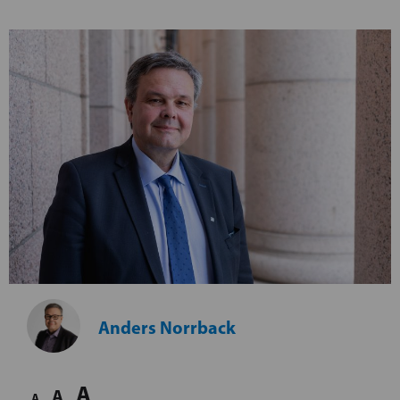
Anders Norrback
A
A
A