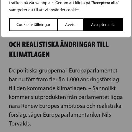
“Acceptera alla”
trafiken på vår webbplats. Genom att klicka på
samtycker du till att vi använder cookies.
04.06.2020
Cookieinställningar
Avvisa
Acceptera alla
TORVALDS: VI FÖRESLÅR AMBITIÖSA
OCH REALISTISKA ÄNDRINGAR TILL
KLIMATLAGEN
De politiska grupperna i Europaparlamentet
har nu fört fram fler än 1.000 ändringsförslag
till den kommande klimatlagen. – Sannolikt
kommer slutprodukten från parlamentet ligga
nära Renew Europes ambitiösa och realistiska
förslag, säger Europaparlamentariker Nils
Torvalds.