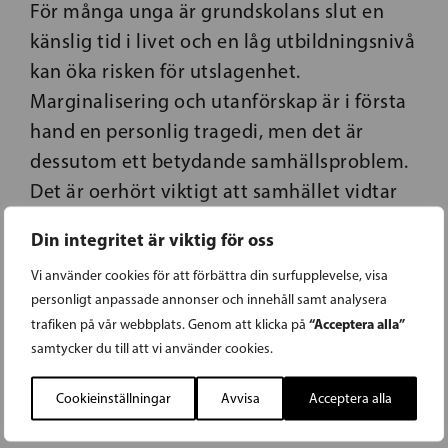
För många unga är grundskolans slut en
känslig tid i livet och en låg utbildningsnivå
kan öka risken för utslagenhet.
Marginalisering och utanförskap är i första
hand en personlig tragedi, men det är
dessutom ett betydande samhällsproblem.
Det är oerhört viktigt att samhället vidtar
rätt åtgärder så tidigt som möjligt för att
Din integritet är viktig för oss
motverka detta, säger Thomas Blomqvist.
Vi använder cookies för att förbättra din surfupplevelse, visa
personligt anpassade annonser och innehåll samt analysera
“Acceptera alla”
trafiken på vår webbplats. Genom att klicka på
samtycker du till att vi använder cookies.
Cookieinställningar
Avvisa
Acceptera alla
07.06.2018