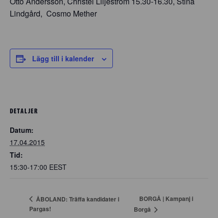
Otto Andersson, Christel Liljeström 15.30-16.30, Stina
Lindgård, Cosmo Mether
Lägg till i kalender
DETALJER
Datum:
17.04.2015
Tid:
15:30-17:00
EEST
BORGÅ | Kampanj i
ÅBOLAND: Träffa kandidater i
Pargas!
Borgå