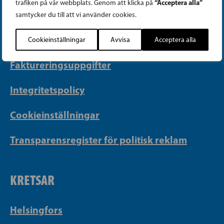
“Acceptera alla”
trafiken på vår webbplats. Genom att klicka på
PB 430, 00101 Helsingfors
samtycker du till att vi använder cookies.
Georgsgatan 27, 00100 Helsingfors
info@sfp.fi
Cookieinställningar
Avvisa
Acceptera alla
Faktureringsuppgifter
Integritetspolicy
Cookieinställningar
Transparensregister för politisk reklam
KRETSAR
Helsingfors