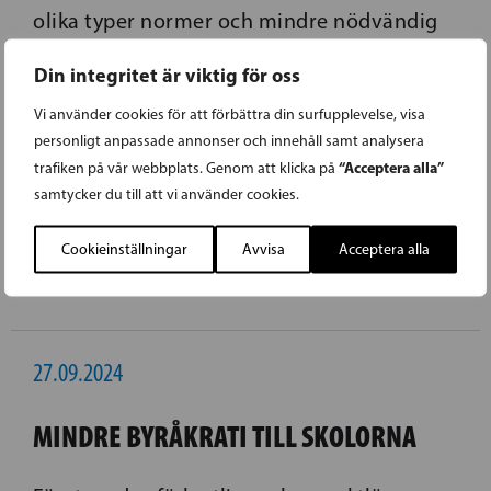
olika typer normer och mindre nödvändig
byråkrati för att kunna fokusera på det mer
Din integritet är viktig för oss
väsentliga och dessutom kunna spara
Vi använder cookies för att förbättra din surfupplevelse, visa
pengar.
personligt anpassade annonser och innehåll samt analysera
“Acceptera alla”
trafiken på vår webbplats. Genom att klicka på
samtycker du till att vi använder cookies.
Cookieinställningar
Avvisa
Acceptera alla
27.09.2024
MINDRE BYRÅKRATI TILL SKOLORNA