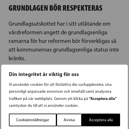
GRUNDLAGEN BÖR RESPEKTERAS
Grundlagsutskottet har i sitt utlåtande om
vårdreformen angett de grundlagsenliga
ramarna för hur reformen bör förverkligas så
att kommunernas grundlagsenliga status inte
kränks.
LÄS FÖREGÅENDE ARTIKEL
Din integritet är viktig för oss
Vi använder cookies för att förbättra din surfupplevelse, visa
personligt anpassade annonser och innehåll samt analysera
25.02.2015
“Acceptera alla”
trafiken på vår webbplats. Genom att klicka på
samtycker du till att vi använder cookies.
KLIMATPOLITIKEN MER ÄN EN
Cookieinställningar
Avvisa
Acceptera alla
MILJÖFRÅGA