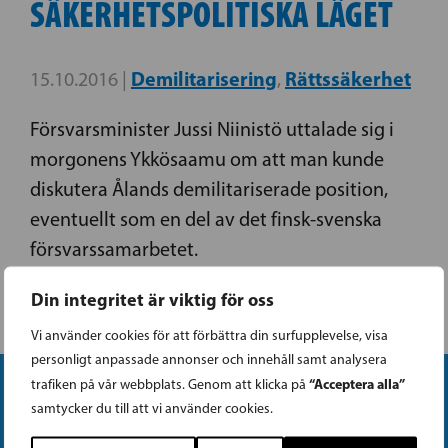
SÄKERHETSPOLITISKA LÄGET
Demilitarisering
Rättssäkerhet
15.10.2016 |
,
Försvarsminister Jussi Niinistö uttalade sig i
morgonens Ykkösaamu om att man kunde
diskutera Ålands demilitariserade position,
eventuellt som en del av det finsk-svenska
försvarssamarbetet.
Din integritet är viktig för oss
Vi använder cookies för att förbättra din surfupplevelse, visa
personligt anpassade annonser och innehåll samt analysera
“Acceptera alla”
trafiken på vår webbplats. Genom att klicka på
samtycker du till att vi använder cookies.