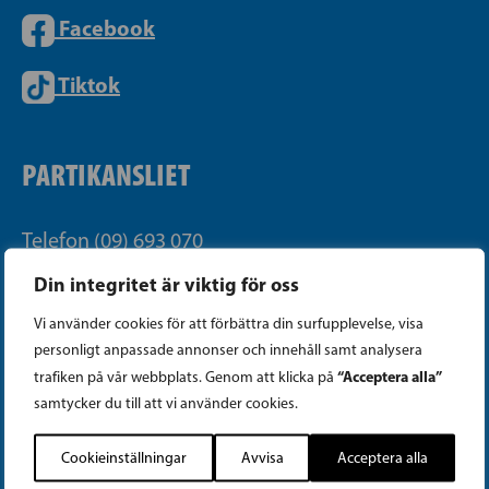
Facebook
Tiktok
PARTIKANSLIET
Telefon (09) 693 070
PB 430, 00101 Helsingfors
Din integritet är viktig för oss
Georgsgatan 27, 00100 Helsingfors
Vi använder cookies för att förbättra din surfupplevelse, visa
info@sfp.fi
personligt anpassade annonser och innehåll samt analysera
“Acceptera alla”
trafiken på vår webbplats. Genom att klicka på
Faktureringsuppgifter
samtycker du till att vi använder cookies.
Integritetspolicy
Cookieinställningar
Avvisa
Acceptera alla