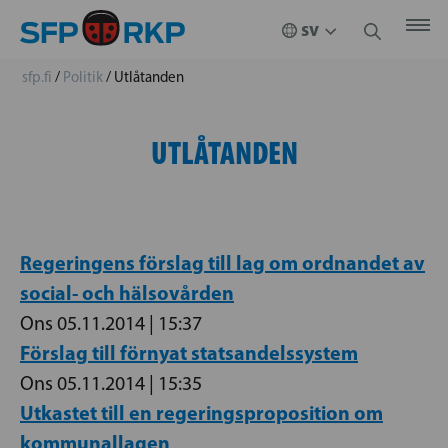
sfp.fi
/
Politik
/
Utlåtanden
UTLÅTANDEN
Regeringens förslag till lag om ordnandet av
social- och hälsovården
Ons 05.11.2014 | 15:37
Förslag till förnyat statsandelssystem
Ons 05.11.2014 | 15:35
Utkastet till en regeringsproposition om
kommunallagen