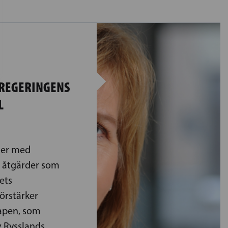
 REGERINGENS
L
der med
l åtgärder som
ets
örstärker
apen, som
v Rysslands