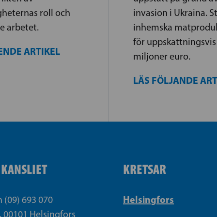
heternas roll och
invasion i Ukraina. S
e arbetet.
inhemska matproduk
för uppskattningsvi
ENDE ARTIKEL
miljoner euro.
LÄS FÖLJANDE AR
IKANSLIET
KRETSAR
Helsingfors
n (09) 693 070
, 00101 Helsingfors