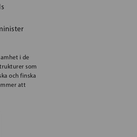
ds
minister
samhet i de
strukturer som
ska och finska
kommer att