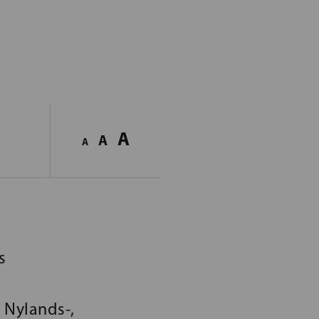
A
A
A
s
s
 Nylands-,