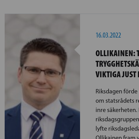
16.03.2022
OLLIKAINEN: T
TRYGGHETSKÄ
VIKTIGA JUST
Riksdagen förde
om statsrådets r
inre säkerheten.
riksdagsgruppe
lyfte riksdagsle
Ollikainen fram 