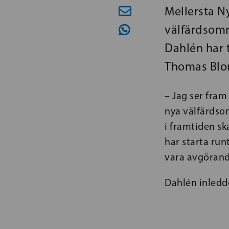
Mellersta N
välfärdsom
Dahlén har t
Thomas Blo
– Jag ser fram
nya välfärdso
i framtiden sk
har starta run
vara avgörand
Dahlén inledde