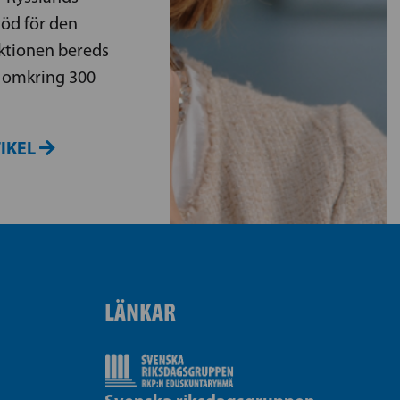
töd för den
tionen bereds
s omkring 300
TIKEL
LÄNKAR