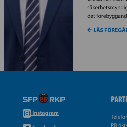
säkerhetsmyndig
det förebyggand
LÄS FÖREGÅ
PART
Instagram
Telefo
PB 430