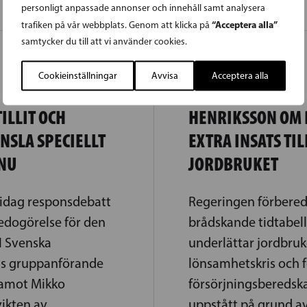
personligt anpassade annonser och innehåll samt analysera
“Acceptera alla”
trafiken på vår webbplats. Genom att klicka på
samtycker du till att vi använder cookies.
17.03.2022
Cookieinställningar
Avvisa
Acceptera alla
ILLIT OCH
HENRIKSSON OM
NSLA SPECIELLT
EXTRA INSATS TIL
 NU
JORDBRUKET
 idag responsdebatt
Regeringen förbere
edogörelse för den
brådskande tidtabel
 I Svenska
underlättar jordbruk
ns gruppanförande
lönsamhetskris och f
damot Mikko
försörjningsberedsk
vikten av
uppstått på grund a