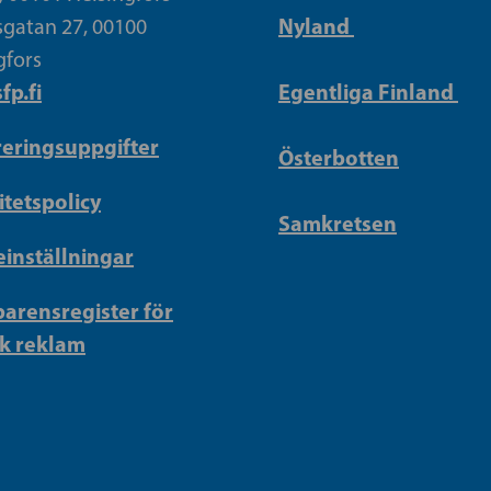
Nyland
gatan 27, 00100
gfors
fp.fi
Egentliga Finland
reringsuppgifter
Österbotten
itetspolicy
Samkretsen
inställningar
arensregister för
sk reklam