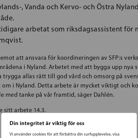
ylands-, Vanda och Kervo- och Östra Nylan
råde.
idigare arbetat som riksdagsassistent för 
mqvist.
 emot att ansvara för koordineringen av SFP:s verk
mrådena i Nyland. Arbetet med att bygga upp nya 
a trygga allas rätt till god vård och omsorg på sven
t om i Nyland. Detta arbete är mycket viktigt och 
e med tanke på vår framtid, säger Dahlén.
 sitt arbete 14.3.
Din integritet är viktig för oss
Vi använder cookies för att förbättra din surfupplevelse, visa