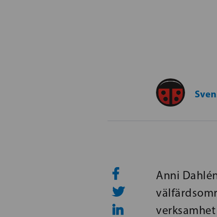
Svens
Anni Dahlén
välfärdsomr
verksamhet 