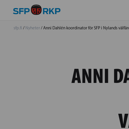
sfp.fi
/
Nyheter
/
Anni Dahlén koordinator för SFP i Nylands välf
ANNI D
V