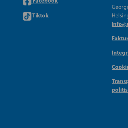
Facebook
Georgs
Tiktok
Helsin
info@s
Faktu
Integr
Cookie
Transp
politi