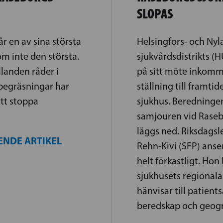
SLOPAS
 en av sina största
Helsingfors- och Nyl
 om inte den största.
sjukvårdsdistrikts (H
landen råder i
på sitt möte inkom
 begräsningar har
ställning till framti
att stoppa
sjukhus. Beredningen
samjouren vid Raseb
läggs ned. Riksdags
ENDE ARTIKEL
Rehn-Kivi (SFP) anser
helt förkastligt. Hon
sjukhusets regionala
hänvisar till patient
beredskap och geogr