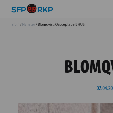
sfp.fi
/
Nyheter
/
Blomqvist: Oacceptabelt HUS!
BLOMQV
02.04.20