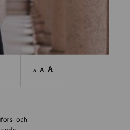
A
A
A
fors- och
mande