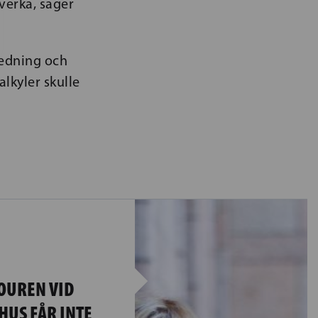
verka, säger
redning och
alkyler skulle
JOUREN VID
HUS FÅR INTE