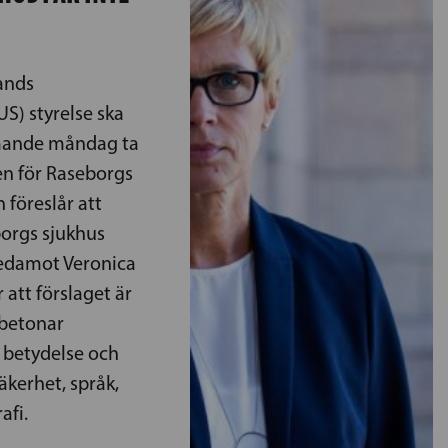
ands
US) styrelse ska
mande måndag ta
den för Raseborgs
 föreslår att
orgs sjukhus
ledamot Veronica
 att förslaget är
 betonar
 betydelse och
säkerhet, språk,
afi.