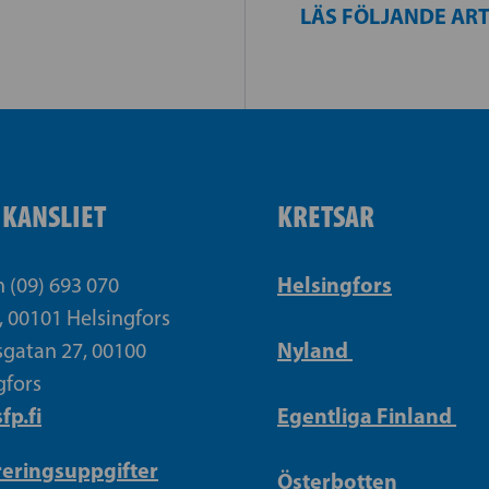
LÄS FÖLJANDE AR
IKANSLIET
KRETSAR
Helsingfors
n (09) 693 070
, 00101 Helsingfors
Nyland
gatan 27, 00100
gfors
fp.fi
Egentliga Finland
reringsuppgifter
Österbotten