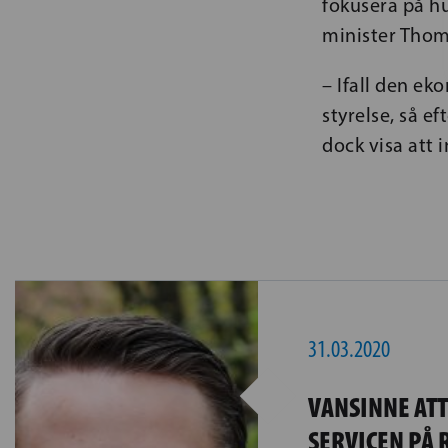
fokusera på hu
minister Thom
– Ifall den e
styrelse, så ef
dock visa att 
31.03.2020
VANSINNE AT
SERVICEN PÅ