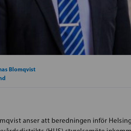
as Blomqvist
nd
omqvist anser att beredningen inför Helsing
kvårdsdistrikts (HUS) styrelsemöte inkom