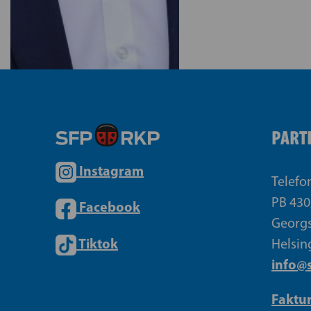
PART
Instagram
Telefo
PB 430
Facebook
Georgs
Tiktok
Helsin
info@s
Faktu