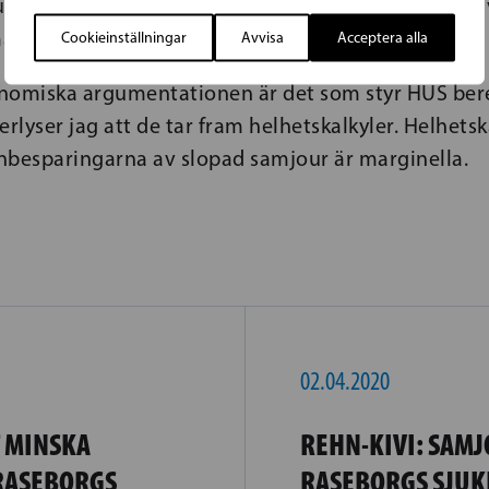
r man kan stärka samtliga sjukhus möjligheter att 
as Blomqvist.
Cookieinställningar
Avvisa
Acceptera alla
konomiska argumentationen är det som styr HUS be
terlyser jag att de tar fram helhetskalkyler. Helhetsk
inbesparingarna av slopad samjour är marginella.
02.04.2020
T MINSKA
REHN-KIVI: SAM
 RASEBORGS
RASEBORGS SJUK