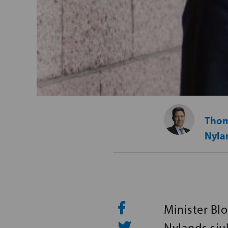
Thom
Nyla
Minister Bl
Nylands sju