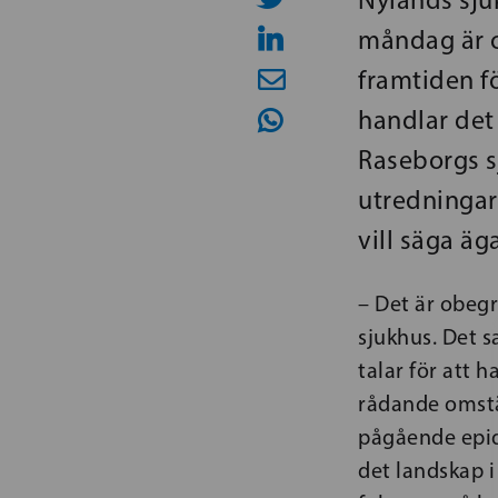
måndag är oa
framtiden f
handlar det
Raseborgs s
utredningar
vill säga äg
– Det är obegr
sjukhus. Det s
talar för att 
rådande omstän
pågående epid
det landskap i