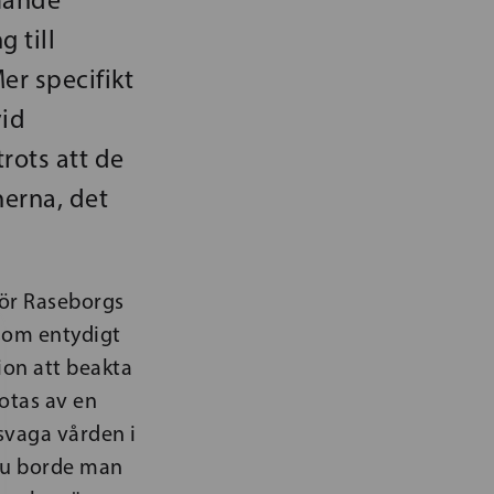
 till
er specifikt
vid
rots att de
erna, det
för Raseborgs
 som entydigt
ion att beakta
hotas av en
svaga vården i
 Nu borde man