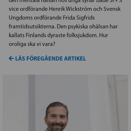
den mentala hälsan hos unga synar både SFP:s
vice ordförande Henrik Wickström och Svensk
Ungdoms ordförande Frida Sigfrids
framtidsutsikterna. Den psykiska ohälsan har
kallats Finlands dyraste folksjukdom. Hur
oroliga ska vi vara?
LÄS FÖREGÅENDE ARTIKEL