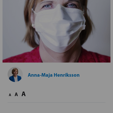
Anna-Maja Henriksson
A
A
A