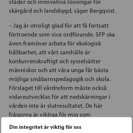
städer och innovativa lösningar för
skärgård och landsbygd, säger Bergqvist.
– Jag är otroligt glad för att få fortsatt
förtroende som vice ordförande. SFP ska
även framöver arbeta för ekologisk
hållbarhet, att vårt samhälle är
konkurrenskraftigt och sysselsätter
människor och att våra unga får bästa
möjliga småbarnspedagogik och skola.
Förslaget till vårdreform måste också
vidareutvecklas för att nedskärningar i
vården inte är slutresultatet. De här
frågorna är viktiga för mig som
helsingforsare, men även för SFP nationellt,
Din integritet är viktig för oss
säger Borgarsdóttir Sandelin.