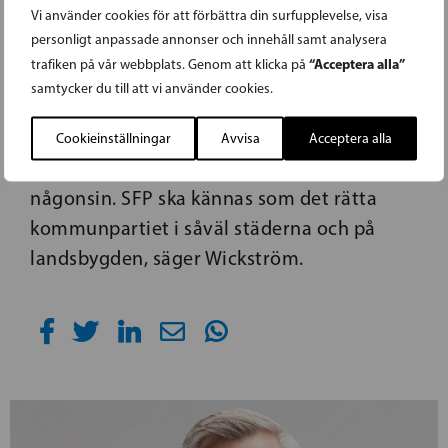
Vi använder cookies för att förbättra din surfupplevelse, visa
personligt anpassade annonser och innehåll samt analysera
– Jag är ödmjukt tacksam för att få fortsätta
“Acceptera alla”
trafiken på vår webbplats. Genom att klicka på
som vice ordförande för partiet. Nu är siktet
samtycker du till att vi använder cookies.
på kommunalvalet och jag ser framemot
att tillsammans med partiaktiva jobba för
Cookieinställningar
Avvisa
Acceptera alla
att vi ska göra det bästa kommunalvalet
någonsin. SFP ska kännas som det rätta
kommunpartiet i såväl städerna och på
landsbygden, säger Wickström.