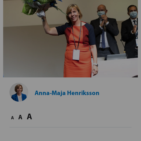
Anna-Maja Henriksson
A
A
A