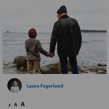
Laura Fagerlund
A
A
A