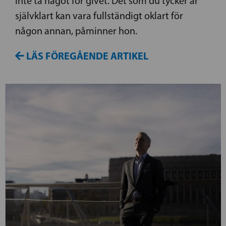
inte ta något för givet. Det som du tycker är
självklart kan vara fullständigt oklart för
någon annan, påminner hon.
LÄS FÖREGÅENDE ARTIKEL