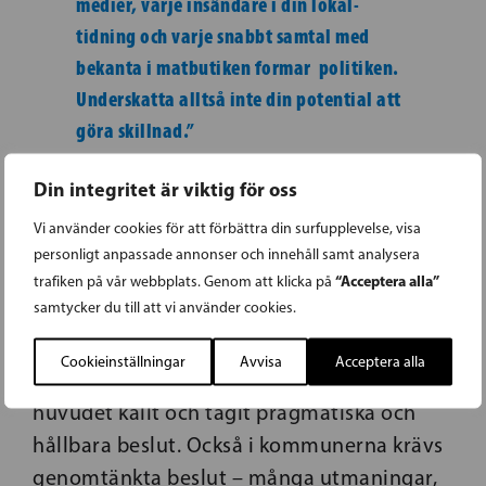
medier, varje insändare i din lokal­
tidning och varje snabbt samtal med
bekanta i matbutiken formar
politiken.
Underskatta alltså inte din
potential att
göra
skillnad.”
I april röstar du om frågor om ekonomi,
Din integritet är viktig för oss
sysselsättning och hållbar utveckling.
Vi använder cookies för att förbättra din surfupplevelse, visa
Svenska folkpartiet har på riks­nivå visat att
personligt anpassade annonser och innehåll samt analysera
vi är ett parti att räkna med då det krisar.
“Acceptera alla”
trafiken på vår webbplats. Genom att klicka på
samtycker du till att vi använder cookies.
Svenska riksdagsgruppen, har tillsammans
med partiordförande och justitieminister
Cookieinställningar
Avvisa
Acceptera alla
Anna-Maja Henriksson i spetsen, hållit
huvudet kallt och tagit pragmatiska och
hållbara beslut. Också i kommunerna krävs
genomtänkta beslut – många utmaningar,