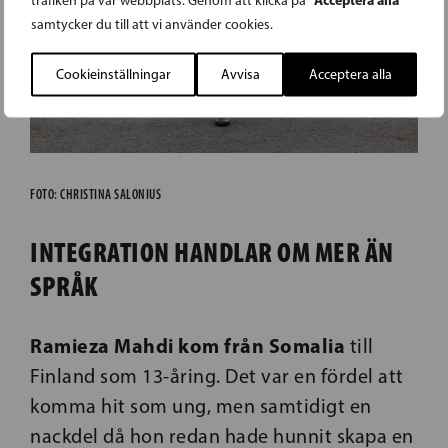
trafiken på vår webbplats. Genom att klicka på
samtycker du till att vi använder cookies.
Cookieinställningar
Avvisa
Acceptera alla
FOTO: CHRISTINA SALONIUS
INTEGRATION HANDLAR OM MER ÄN
SPRÅK
Ramieza Mahdi kom från Somalia
till
Finland som 13-åring. Det var en fördel att
komma hit som ung, men samtidigt en
nackdel då hon redan hade hunnit skapa en