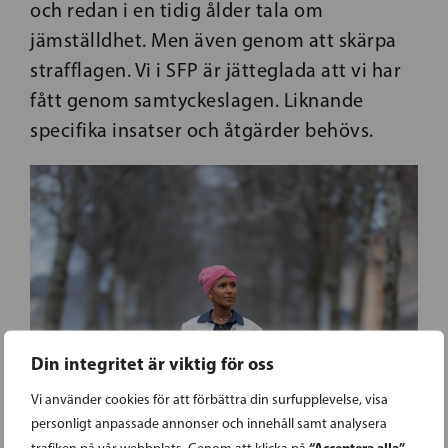
och redan i en tidig ålder tala om
jämställdhet. Men även genom att skärpa
strafflagen. Vi i SFP är jätteglada att vi har
fått genom samtyckeslagen. Liknande
specifika insatser och åtgärder behövs.
Din integritet är viktig för oss
Vi använder cookies för att förbättra din surfupplevelse, visa
personligt anpassade annonser och innehåll samt analysera
“Acceptera alla”