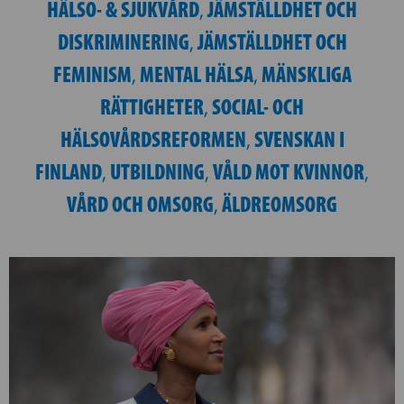
HÄLSO- & SJUKVÅRD
JÄMSTÄLLDHET OCH
,
DISKRIMINERING
JÄMSTÄLLDHET OCH
,
FEMINISM
MENTAL HÄLSA
MÄNSKLIGA
,
,
RÄTTIGHETER
SOCIAL- OCH
,
HÄLSOVÅRDSREFORMEN
SVENSKAN I
,
FINLAND
UTBILDNING
VÅLD MOT KVINNOR
,
,
,
VÅRD OCH OMSORG
ÄLDREOMSORG
,