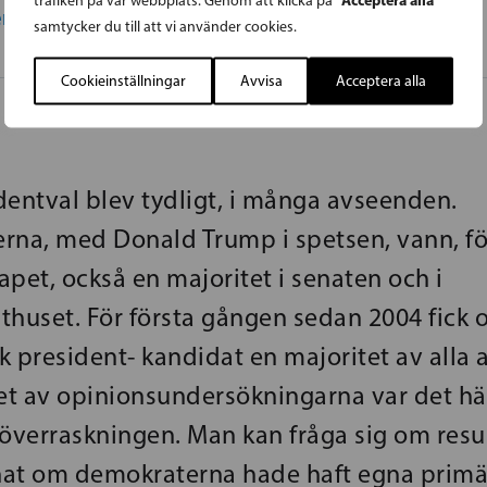
trafiken på vår webbplats. Genom att klicka på
rs Adlercreutz
samtycker du till att vi använder cookies.
Cookieinställningar
Avvisa
Acceptera alla
dentval blev tydligt, i många avseenden.
rna, med Donald Trump i spetsen, vann, f
pet, också en majoritet i senaten och i
thuset. För första gången sedan 2004 fick 
k president- kandidat en majoritet av alla 
uset av opinionsundersökningarna var det h
 överraskningen. Man kan fråga sig om resu
nnat om demokraterna hade haft egna primä