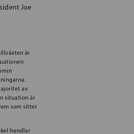
sident Joe
illväxten är
tuationen
nomin
äkningarna.
ajoritet av
n situation är
dem som sitter
nkel handlar