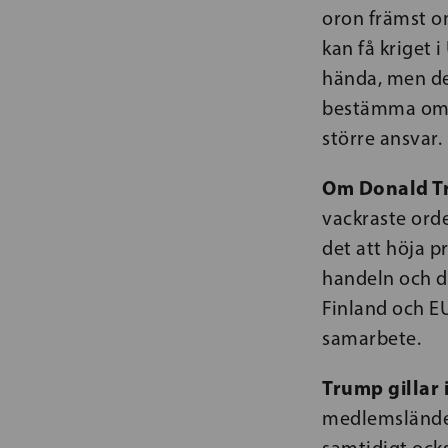
oron främst o
kan få kriget 
hända, men det
bestämma om si
större ansvar.
Om Donald 
vackraste orde
det att höja p
handeln och d
Finland och EU
samarbete.
Trump gillar 
medlemsländer
samtidigt ocks