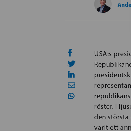
Ande
USA:s presi
Republikane
presidentska
representan
republikans
röster. I lj
den största
varit ett a