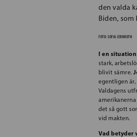
den valda k
Biden, som h
FOTO: SOFIA JERNROTH
I en situation
stark, arbets
J
blivit sämre.
egentligen är, 
Valdagens utfr
amerikanerna f
det så gott so
vid makten.
Vad betyder 