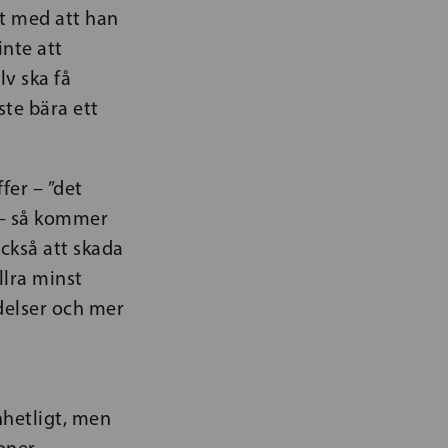
t med att han
nte att
lv ska få
te bära ett
fer – ”det
t – så kommer
ckså att skada
lra minst
delser och mer
hetligt, men
oner.