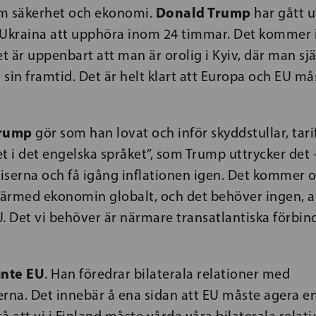
Donald Trump
m säkerhet och ekonomi.
har gått u
i Ukraina att upphöra inom 24 timmar. Det kommer i
 är uppenbart att man är orolig i Kyiv, där man sjä
n framtid. Det är helt klart att Europa och EU mås
Trump
gör som han lovat och inför skyddstullar, tarif
t i det engelska språket”, som Trump uttrycker de
riserna och få igång inflationen igen. Det kommer o
ärmed ekonomin globalt, och det behöver ingen, al
. Det vi behöver är närmare transatlantiska förbin
inte EU
. Han föredrar bilaterala relationer med
na. Det innebär å ena sidan att EU måste agera en
å att vi i Finland måste vårda våra bilaterala relati