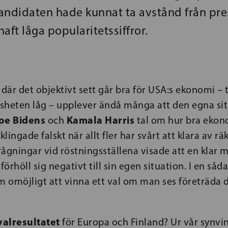
andidaten hade kunnat ta avstånd från pre
aft låga popularitetssiffror.
där det objektivt sett går bra för USA:s ekonomi – t
lösheten låg – upplever ändå många att den egna si
oe Bidens
Kamala Harris
och
tal om hur bra eko
klingade falskt när allt fler har svårt att klara av r
ågningar vid röstningsställena visade att en klar m
örhöll sig negativt till sin egen situation. I en såda
m omöjligt att vinna ett val om man ses företräda 
valresultatet
för Europa och Finland? Ur vår synvi