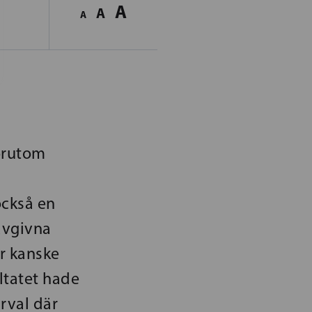
A
A
A
örutom
också en
avgivna
är kanske
ltatet hade
rval där