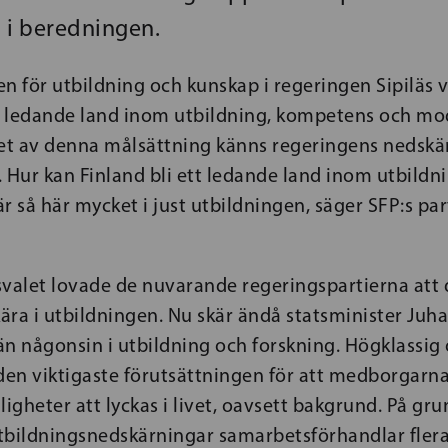
 i beredningen.
n för utbildning och kunskap i regeringen Sipiläs 
tt ledande land inom utbildning, kompetens och mo
uset av denna målsättning känns regeringens nedskär
 Hur kan Finland bli ett ledande land inom utbildn
r så här mycket i just utbildningen, säger SFP:s pa
svalet lovade de nuvarande regeringspartierna att 
ra i utbildningen. Nu skär ändå statsminister Juha
n någonsin i utbildning och forskning. Högklassig o
den viktigaste förutsättningen för att medborgarna
ligheter att lyckas i livet, oavsett bakgrund. På gr
tbildningsnedskärningar samarbetsförhandlar fler