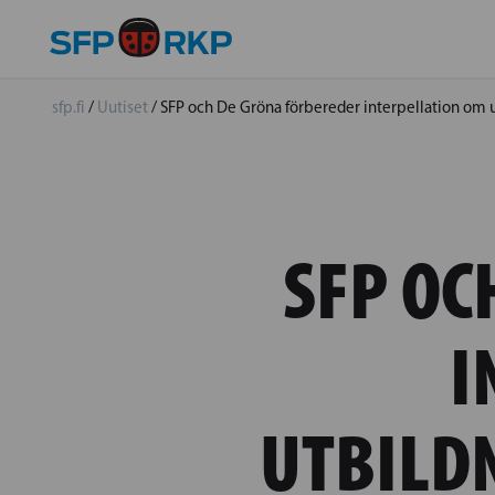
sfp.fi
/
Uutiset
/
SFP och De Gröna förbereder interpellation om 
SFP OC
I
UTBILD