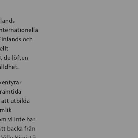
nlands
nternationella
 Finlands och
ellt
t de löften
lldhet.
ventyrar
 framtida
att utbilda
ämlik
om vi inte har
att backa från
ille Niinistö.