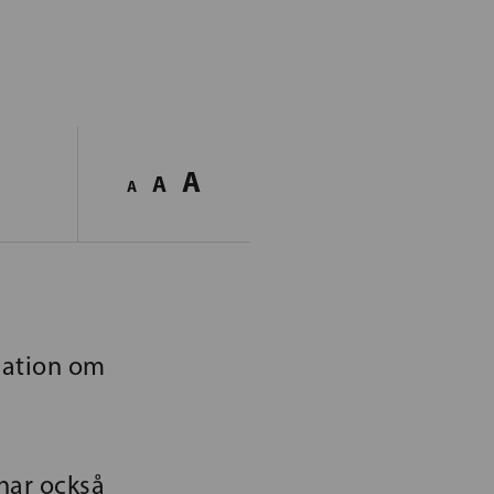
A
A
A
lation om
har också