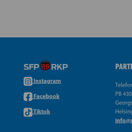
PART
Instagram
Telefo
PB 430
Facebook
Georgs
Tiktok
Helsin
info@s