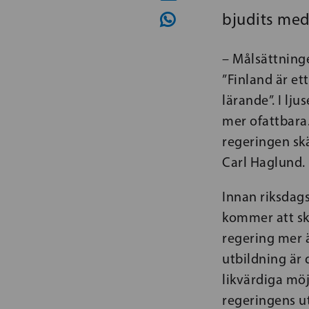
bjudits med
– Målsättninge
”Finland är e
lärande”. I lj
mer ofattbara.
regeringen skä
Carl Haglund.
Innan riksdag
kommer att skä
regering mer ä
utbildning är 
likvärdiga möj
regeringens u