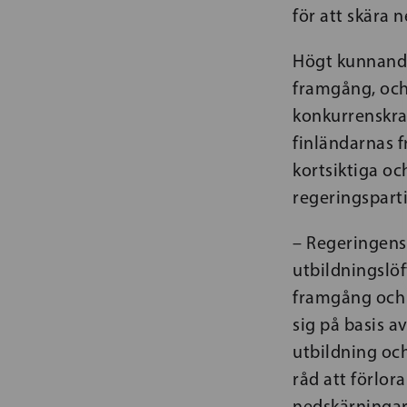
för att skära 
Högt kunnande
framgång, och 
konkurrenskraf
finländarnas f
kortsiktiga o
regeringsparti
– Regeringens
utbildningslöf
framgång och 
sig på basis a
utbildning och
råd att förlor
nedskärningarn