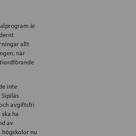
valprogram är
dernt
ningar allt
ingen, när
rtiordförande
de inte
 Sipiläs
ch avgiftsfri
 ska ha
und av
a högskolor nu