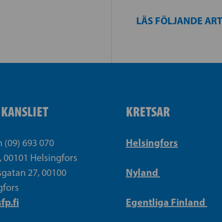
LÄS FÖLJANDE AR
IKANSLIET
KRETSAR
Helsingfors
n (09) 693 070
, 00101 Helsingfors
Nyland
gatan 27, 00100
gfors
fp.fi
Egentliga Finland