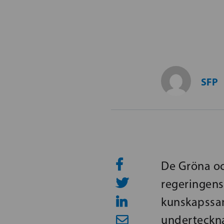
SFP
De Gröna oc
regeringens
kunskapssam
underteckna