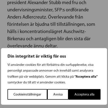
president Alexander Stubb med fru och
undervisningsminister, SFP:s ordförande
Anders Adlercreutz. Överlevande från
förintelsen är bjudna till tillställningen, som
hålls i koncentrationslägret Auschwitz-
Birkenau och antagligen blir den sista där
överlevande ännu deltar.
Din integritet är viktig för oss
Vi använder cookies för att förbättra din surfupplevelse, visa
personligt anpassade annonser och innehåll samt analysera
ASTRID THORS VALDES TILL
“Acceptera alla”
trafiken på vår webbplats. Genom att klicka på
samtycker du till att vi använder cookies.
VICE ORDFÖRANDE FÖR
Cookieinställningar
Avvisa
Acceptera alla
LIBERAL INTERNATIONAL