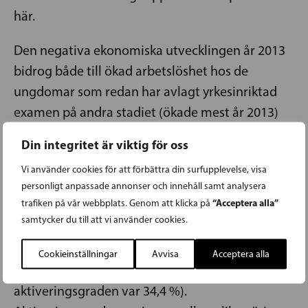
här.
Den negativa ekonomiska utvecklingen år 2013
bidrog både till ökad arbetslöshet hos de
ungdomar som redan har avlagt yrkesinriktad
examen på andra stadiet (ökade mest år 2013)
och till företagens vilja att rekrytera. Företag och
Din integritet är viktig för oss
kommuner som permitterat och sagt upp
Vi använder cookies för att förbättra din surfupplevelse, visa
anställda får inte lönesubvention för rekrytering.
personligt anpassade annonser och innehåll samt analysera
“Acceptera alla”
trafiken på vår webbplats. Genom att klicka på
Den ökade arbetslösheten bland ungdomar år
samtycker du till att vi använder cookies.
2013 återspeglades också i aktiveringsgraden,
som år 2013 var 32,9 % för unga personer under
Cookieinställningar
Avvisa
Acceptera alla
25 år (alltså något lägre än 2012, då
aktiveringsgraden var 34,4 %).