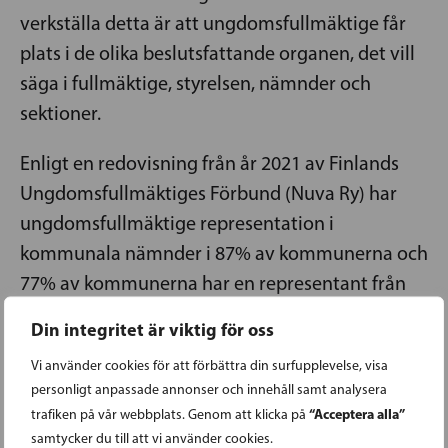
verkställa detta är att ungdomsfullmäktige får
plats i de olika beslutsfattande organen, det vill
säga i fullmäktige, styrelsen, nämnder och
sektioner.
Enligt en redovisning från år 2021 av Finlands
Ungdomsfullmäktiges Förbund (Nuva Ry) har
ungdomsfullmäktige representation i
kommunala nämnder i 87% av kommunerna och
77% av kommunerna har en representant från
ungdomsfullmäktige med i kommunfullmäktige.
Din integritet är viktig för oss
Men bara 22% av kommuner har gett plats för
Vi använder cookies för att förbättra din surfupplevelse, visa
en representant i kommunstyrelsen. Detta är
personligt anpassade annonser och innehåll samt analysera
alldeles för lite. Alla ungdomar ska ha jämlika
“Acceptera alla”
trafiken på vår webbplats. Genom att klicka på
möjligheter att påverka beslutsfattandet i sin
samtycker du till att vi använder cookies.