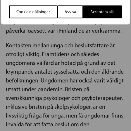
egen kommun oavsett var man bor. Därför
Cookieinställningar
Avvisa
Acceptera alla
behövs en nationell garanti på att alla
ungdomsfullmäktige har jämlika möjligheter att
påverka, oavsett var i Finland de är verksamma.
Kontakten mellan unga och beslutsfattare är
otroligt viktig. Framtidens och således
ungdomens välfärd är hotad på grund av det
krympande antalet sysselsatta och den åldrande
befolkningen. Ungdomen har också varit väldigt
utsatt under pandemin. Bristen på
svenskkunniga psykologer och psykoterapeuter,
inklusive bristen på skolpsykologer, är en
livsviktig fråga för unga, men få ungdomar finns
invalda för att fatta beslut om den.