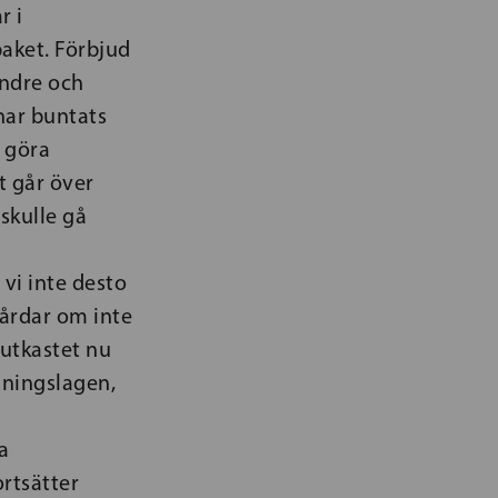
r i
paket. Förbjud
indre och
har buntats
t göra
t går över
skulle gå
vi inte desto
årdar om inte
utkastet nu
dningslagen,
a
rtsätter