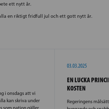
ete ett nytt år.
lla en riktigt fridfull jul och ett gott nytt år.
03.03.2025
EN LUCKA PRINCI
KOSTEN
g i onsdags att vi
alla kan skriva under
Regeringens målsättn
ss som nation gäller
byggande och snabba 