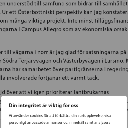
n understöd till samfund som bidrar till samhället
 Ur ett Österbottniskt perspektiv kan jag konstatera
nom många viktiga projekt. Inte minst tilläggsfinans
ingarna i Campus Allegro som av ekonomiska orsaker
till vägarna i norr är jag glad för satsningarna på
r Södra Terjärvvägen och Västerbyvägen i Larsmo. 
arna har samarbetet över partigränserna i regerin
la involverade förtjänar ett varmt tack.
jd över att vi igen prioriterar lantbrukarnas
anisation ProAgria och 4H som igen får stöd och dä
Din integritet är viktig för oss
pråkig psykoterapiutbildning, som kommer gynna h
Vi använder cookies för att förbättra din surfupplevelse, visa
.
personligt anpassade annonser och innehåll samt analysera