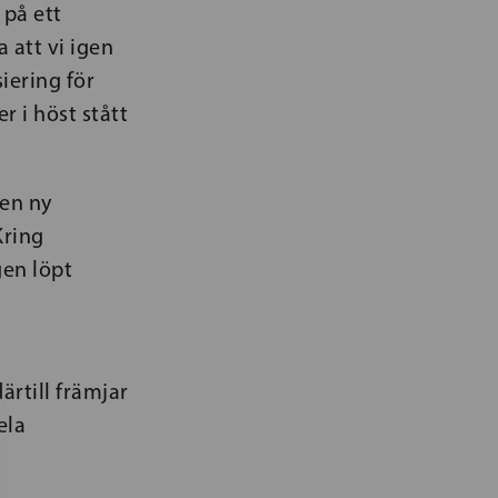
 på ett
 att vi igen
iering för
 i höst stått
 en ny
Kring
gen löpt
rtill främjar
ela