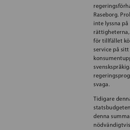
regeringsförha
Raseborg. Pro
inte lyssna på
rättigheterna,
för tillfället 
service på sit
konsumentuppl
svenskspråkig
regeringsprog
svaga.
Tidigare denna
statsbudgeten,
denna summa d
nödvändigtvis 