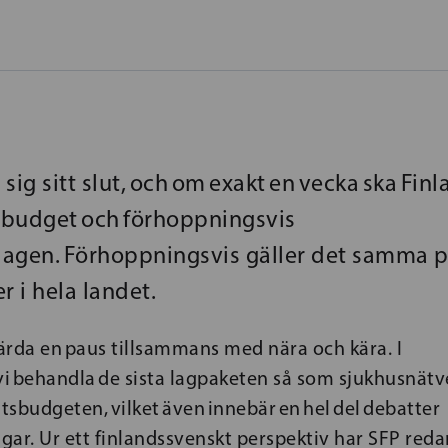
sig sitt slut, och om exakt en vecka ska Fin
budget och förhoppningsvis
iksdagen. Förhoppningsvis gäller det samma 
r i hela landet.
värda en paus tillsammans med nära och kära. I
 vi behandla de sista lagpaketen så som sjukhusnät
atsbudgeten, vilket även innebär en hel del debatter
ar. Ur ett finlandssvenskt perspektiv har SFP reda