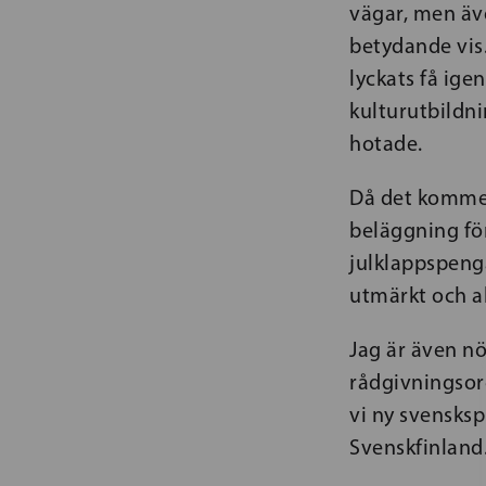
vägar, men äve
betydande vis.
lyckats få ige
kulturutbildn
hotade.
Då det kommer 
beläggning fö
julklappspeng
utmärkt och al
Jag är även nö
rådgivningsorg
vi ny svensks
Svenskfinland