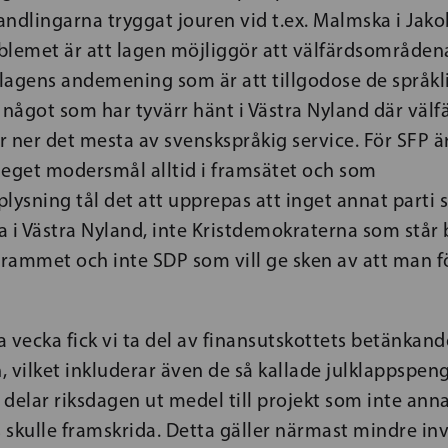
ndlingarna tryggat jouren vid t.ex. Malmska i Jako
blemet är att lagen möjliggör att välfärdsområdena
 lagens andemening som är att tillgodose de språkl
 något som har tyvärr hänt i Västra Nyland där väl
kör ner det mesta av svenskspråkig service. För SFP är
t eget modersmål alltid i framsätet och som
ysning tål det att upprepas att inget annat parti 
a i Västra Nyland, inte Kristdemokraterna som stå
rammet och inte SDP som vill ge sken av att man f
 vecka fick vi ta del av finansutskottets betänkand
 vilket inkluderar även de så kallade julklappspen
elar riksdagen ut medel till projekt som inte ann
skulle framskrida. Detta gäller närmast mindre inv