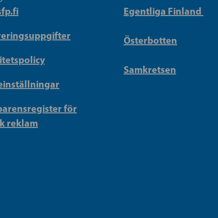
fp.fi
Egentliga Finland
reringsuppgifter
Österbotten
itetspolicy
Samkretsen
inställningar
arensregister för
sk reklam