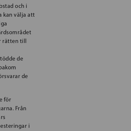
bstad och i
 kan välja att
iga
färdsområdet
 rätten till
stödde de
r bakom
örsvarar de
e för
garna. Från
ars
esteringar i