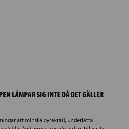
PEN LÄMPAR SIG INTE DÅ DET GÄLLER
ingar att minska byråkrati, underlätta
på tillståndsprocesser går vidare till nästa