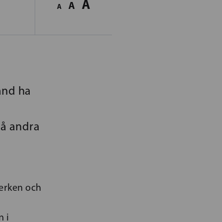
A
A
A
land ha
på andra
verken och
n i