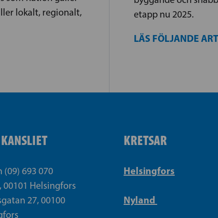
ler lokalt, regionalt,
etapp nu 2025.
LÄS FÖLJANDE AR
IKANSLIET
KRETSAR
Helsingfors
n (09) 693 070
, 00101 Helsingfors
Nyland
gatan 27, 00100
gfors