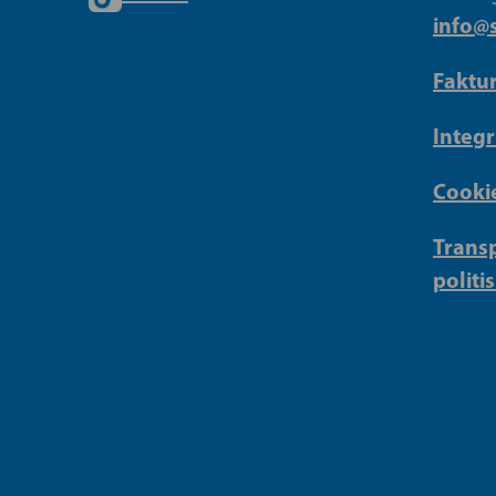
info@s
Faktu
Integr
Cookie
Transp
politi