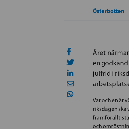
Österbotten
Året närmar 
en godkänd 
julfrid i r
arbetsplatse
Var och en är 
riksdagen ska
framförallt st
och omröstning