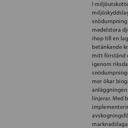
I miljöutskott
miljöskyddslag
snödumpning i
medelstora dju
ihop till en l
betänkande kri
mitt förstånd 
igenom riksda
snödumpningen
mer ökar biog
anläggningen 
linjerar. Med
implementerin
avskogningsför
marknadslagarn