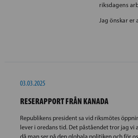
riksdagens arb
Jag önskar er a
03.03.2025
RESERAPPORT FRÅN KANADA
Republikens president sa vid riksmötes öppnin
lever i oredans tid. Det påståendet tror jag vi 
då man ser på den globala politiken och för o