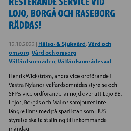
RESTERANDE SERVICE VID
LOJO, BORGÅ OCH RASEBORG
RÄDDAS!
Hälso- & Sjukvård
Vård och
12.10.2022 |
,
omsorg
Vård och omsorg
,
,
Välfärdsområden
Välfärdsområdesval
,
Henrik Wickström, andra vice ordförande i
Västra Nylands välfärdsområdes styrelse och
SFP:s vice ordförande, är nöjd över att Lojo BB,
Lojos, Borgås och Malms samjourer inte
längre finns med på sparlistan som HUS
styrelse ska ta ställning till inkommande
måndag.