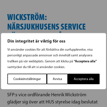
WICKSTRÖM:
NÄRSJUKHUSENS SERVICE
RÄDDADE I BORGÅ, LOJO OCH
Din integritet är viktig för oss
RASEBORG
Vi använder cookies för att förbättra din surfupplevelse, visa
personligt anpassade annonser och innehåll samt analysera
Hälso- & Sjukvård
Social- och
17.10.2022 |
,
“Acceptera alla”
trafiken på vår webbplats. Genom att klicka på
samtycker du till att vi använder cookies.
hälsovårdsreformen
Social- och
,
hälsovårdsreformen
Vård och omsorg
,
,
Cookieinställningar
Avvisa
Acceptera alla
Välfärdsområden
SFP:s vice ordförande Henrik Wickström
glädjer sig över att HUS styrelse idag beslutat