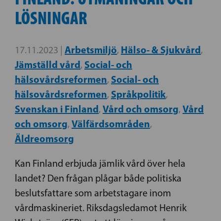
LÖSNINGAR
Arbetsmiljö
Hälso- & Sjukvård
17.11.2023 |
,
,
Jämställd vård
Social- och
,
hälsovårdsreformen
Social- och
,
hälsovårdsreformen
Språkpolitik
,
,
Svenskan i Finland
Vård och omsorg
Vård
,
,
och omsorg
Välfärdsområden
,
,
Äldreomsorg
Kan Finland erbjuda jämlik vård över hela
landet? Den frågan plågar både politiska
beslutsfattare som arbetstagare inom
vårdmaskineriet. Riksdagsledamot Henrik