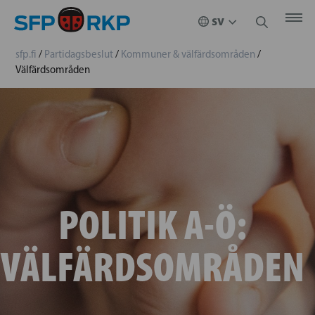
sfp.fi
/
Partidagsbeslut
/
Kommuner & välfärdsområden
/
Välfärdsområden
POLITIK A-Ö:
VÄLFÄRDSOMRÅDEN