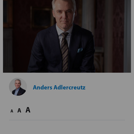
Anders Adlercreutz
A
A
A