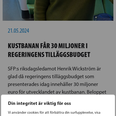
21.05.2024
KUSTBANAN FÅR 30 MILJONER I
REGERINGENS TILLÄGGSBUDGET
SFP:s riksdagsledamot Henrik Wickström är
glad då regeringens tilläggsbudget som
presenterades idag innehåller 30 miljoner
euro för utvecklandet av kustbanan. Beloppet
är en del av den summa på 80 miljoner euro
Din integritet är viktig för oss
som reserverats i regeringens
Vi använder cookies för att förbättra din surfupplevelse, visa
investeringsprogram för förbättrandet av