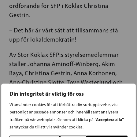
ordförande för SFP i Köklax Christina
Gestrin.
– Det här är vårt sätt att tillsammans stå
upp för lokaldemokratin!
Av Stor Köklax SFP:s styrelsemedlemmar
ställer Johanna Aminoff-Winberg, Akim
Baya, Christina Gestrin, Anna Korhonen,
Ann-Christine Slotte, Tove Westerlund och
Stefan Wärnå upp i kommunalvalet.
Din integritet är viktig för oss
Vi använder cookies för att förbättra din surfupplevelse, visa
personligt anpassade annonser och innehåll samt analysera
“Acceptera alla”
trafiken på vår webbplats. Genom att klicka på
samtycker du till att vi använder cookies.