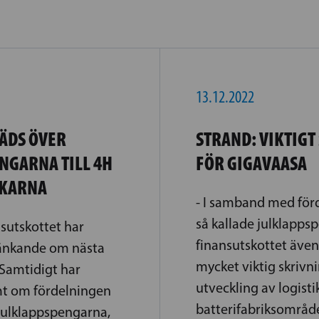
13.12.2022
ÄDS ÖVER
STRAND: VIKTIGT
NGARNA TILL 4H
FÖR GIGAVAASA
SKARNA
- I samband med för
så kallade julklapps
sutskottet har
finansutskottet äve
tänkande om nästa
mycket viktig skrivn
 Samtidigt har
utveckling av logisti
mt om fördelningen
batterifabriksområde
 julklappspengarna,