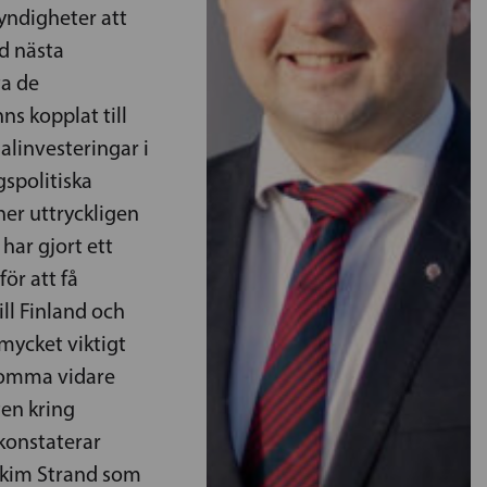
yndigheter att
d nästa
ta de
ns kopplat till
alinvesteringar i
spolitiska
er uttryckligen
har gjort ett
ör att få
ill Finland och
 mycket viktigt
 komma vidare
en kring
 konstaterar
akim Strand som