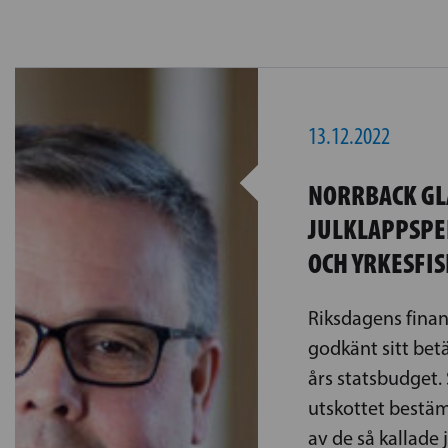
13.12.2022
NORRBACK GL
JULKLAPPSPE
OCH YRKESFI
Riksdagens finan
godkänt sitt be
års statsbudget.
utskottet bestä
av de så kallade