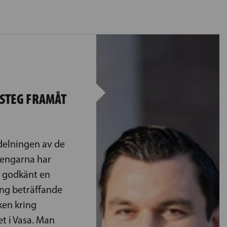
 STEG FRAMÅT
delningen av de
pengarna har
n godkänt en
ing beträffande
ken kring
t i Vasa. Man