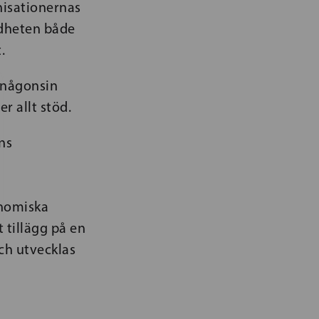
anisationernas
ldheten både
t.
 någonsin
 allt stöd.
ns
onomiska
 tillägg på en
ch utvecklas