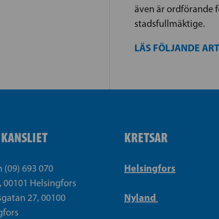
även är ordförande f
stadsfullmäktige.
LÄS FÖLJANDE AR
IKANSLIET
KRETSAR
Helsingfors
n (09) 693 070
, 00101 Helsingfors
Nyland
gatan 27, 00100
gfors