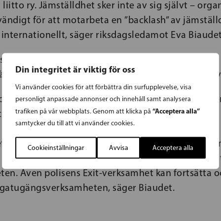
liitto ry. Jämställdhet sker inte av sig självt – org
vändigt för att motarbeta en ”backlash” av jämstäl
 internationellt, säger riksdagsledamot Eva Biaude
stryker att människorättsarbete nu behövs mer än
Din integritet är viktig för oss
ärldskriget. Människorättskämparnas arbete behöver
Vi använder cookies för att förbättra din surfupplevelse, visa
rsregionens särskilda utmaningar, kollektivtrafike
personligt anpassade annonser och innehåll samt analysera
“Acceptera alla”
trafiken på vår webbplats. Genom att klicka på
maningar och polisens anslag beaktas.
samtycker du till att vi använder cookies.
t nöjd med att riksdagen här tar hänsyn till de ek
Cookieinställningar
Avvisa
Acceptera alla
ör Helsingforsregionens kollektivtrafik, genom att
ten. Även polisens Exit-verksamhet kan fortsätta o
gatugängsverksamheten, säger Biaudet.