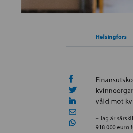
Helsingfors
Finansutskot
kvinnoorgan
våld mot kv
– Jag är särsk
918 000 euro 