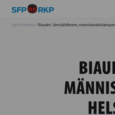
sfp.fi
/
Nyheter
/
Biaudet: Jämställdheten, människorättskämparna
BIAU
MÄNNI
HEL