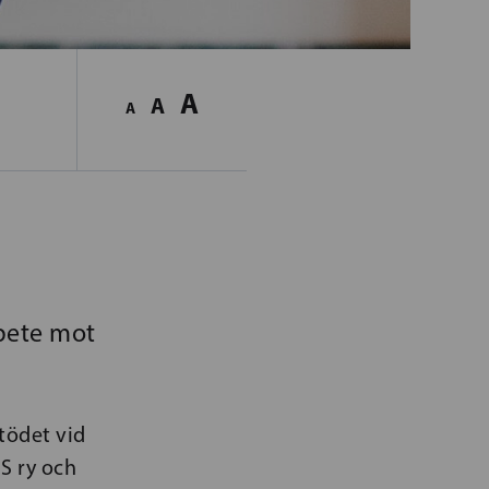
A
A
A
bete mot
stödet vid
S ry och