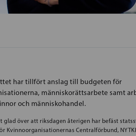
tet har tillfört anslag till budgeten för
isationerna, människorättsarbete samt ar
innor och människohandel.
ilt glad över att riksdagen återigen har befäst stats
för Kvinnoorganisationernas Centralförbund, NYTKI