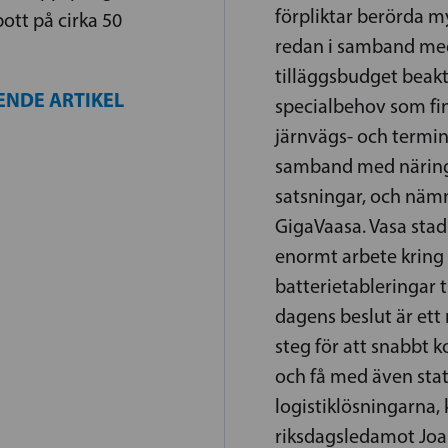
förpliktar berörda m
ott på cirka 50
redan i samband me
tilläggsbudget beak
ENDE ARTIKEL
specialbehov som fin
järnvägs- och termin
samband med näring
satsningar, och nämn
GigaVaasa. Vasa stad 
enormt arbete kring f
batterietableringar t
dagens beslut är ett
steg för att snabbt
och få med även stat
logistiklösningarna,
riksdagsledamot Jo