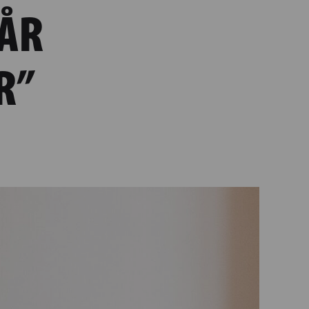
FÅR
R”