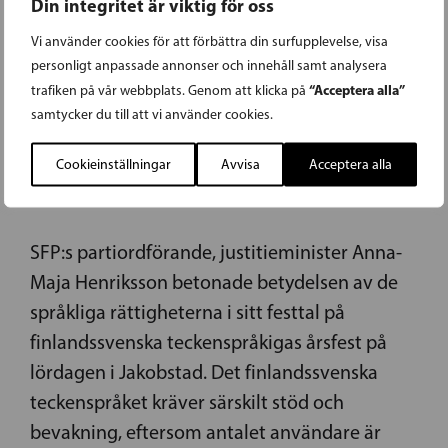
Din integritet är viktig för oss
Vi använder cookies för att förbättra din surfupplevelse, visa
09.11.2019
personligt anpassade annonser och innehåll samt analysera
“Acceptera alla”
trafiken på vår webbplats. Genom att klicka på
samtycker du till att vi använder cookies.
HENRIKSSON: DET FINLANDSSVENSKA
TECKENSPRÅKET BEHÖVER SÄRSKILT
Cookieinställningar
Avvisa
Acceptera alla
STÖD
SFP:s partiordförande, justitieminister Anna-
Maja Henriksson betonade betydelsen av de
språkliga rättigheterna i sitt festtal på
finlandssvenska teckenspråkigas årsfest på
lördagen i Jakobstad. Det finlandssvenska
teckenspråket kräver särskilt stöd och
bevakning, eftersom antalet användare är