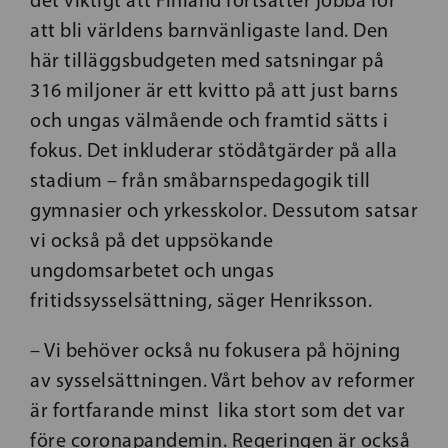
det viktigt att Finland fortsätter jobba för
att bli världens barnvänligaste land. Den
här tilläggsbudgeten med satsningar på
316 miljoner är ett kvitto på att just barns
och ungas välmående och framtid sätts i
fokus. Det inkluderar stödåtgärder på alla
stadium – från småbarnspedagogik till
gymnasier och yrkesskolor. Dessutom satsar
vi också på det uppsökande
ungdomsarbetet och ungas
fritidssysselsättning, säger Henriksson.
– Vi behöver också nu fokusera på höjning
av sysselsättningen. Vårt behov av reformer
är fortfarande minst lika stort som det var
före coronapandemin. Regeringen är också