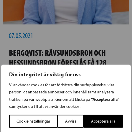
07.05.2021
BERGQVIST: RÄVSUNDSBRON OCH
HESSUNDSBRON FÖRESLÅS FÅ 128
MILJONER
Din integritet är viktig för oss
Vi använder cookies för att förbättra din surfupplevelse, visa
Finansministeriet har idag (7.5) publicerat sitt
personligt anpassade annonser och innehåll samt analysera
förslag till den tredje tilläggsbudgeten 2021. I
“Acceptera alla”
trafiken på vår webbplats. Genom att klicka på
detta förslag ingår fullmakt för 128 miljoner
samtycker du till att vi använder cookies.
euro för att förnya Rävsundsbron och
Cookieinställningar
Avvisa
Acceptera alla
Hessundsbron i Pargas. Riksdagsledamot