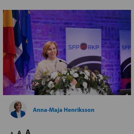
Anna-Maja Henriksson
A
A
A