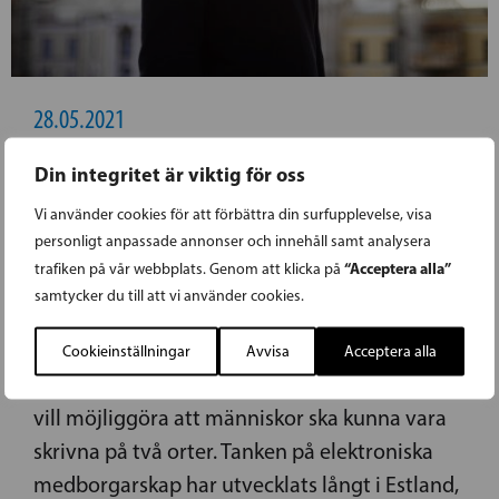
28.05.2021
Din integritet är viktig för oss
WICKSTRÖM: INTRODUCERA ETT
ELEKTRONISKT KOMMUNINVÅNARSKAP
Vi använder cookies för att förbättra din surfupplevelse, visa
personligt anpassade annonser och innehåll samt analysera
“Acceptera alla”
trafiken på vår webbplats. Genom att klicka på
SFP:s vice ordförande, Henrik Wickström,
samtycker du till att vi använder cookies.
hoppas att man i Finland skulle introducera
elektroniskt kommuninvånarskap. Enligt
Cookieinställningar
Avvisa
Acceptera alla
honom kunde det vara ett första steg ifall man
vill möjliggöra att människor ska kunna vara
skrivna på två orter. Tanken på elektroniska
medborgarskap har utvecklats långt i Estland,