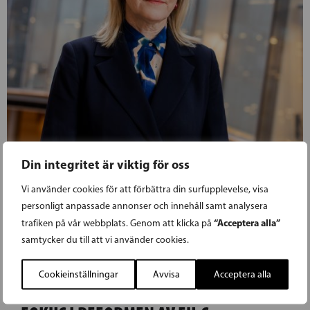
Din integritet är viktig för oss
Vi använder cookies för att förbättra din surfupplevelse, visa
personligt anpassade annonser och innehåll samt analysera
04.12.2020
“Acceptera alla”
trafiken på vår webbplats. Genom att klicka på
samtycker du till att vi använder cookies.
BIAUDET: SOLIDARITET OCH
Cookieinställningar
Avvisa
Acceptera alla
MÄNSKLIGA RÄTTIGHETER SKA VARA