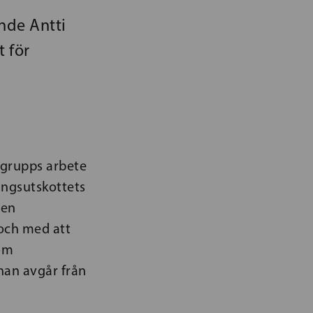
nde Antti
 för
gegrupps arbete
ingsutskottets
 en
 och med att
som
han avgår från