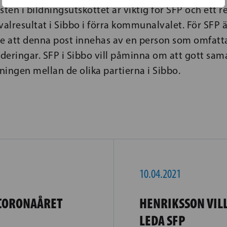
en i bildningsutskottet är viktig för SFP och ett re
valresultat i Sibbo i förra kommunalvalet. För SFP ä
 att denna post innehas av en person som omfatta
rderingar. SFP i Sibbo vill påminna om att gott sa
tningen mellan de olika partierna i Sibbo.
10.04.2021
 CORONAÅRET
HENRIKSSON VILL
LEDA SFP