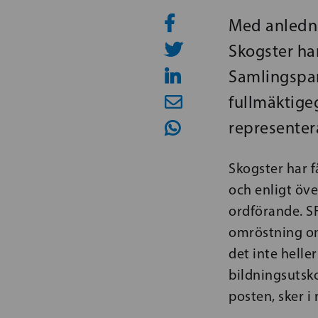
Med anledni
Skogster ha
Samlingspart
fullmäktige
representera
Skogster har f
och enligt öv
ordförande. SF
omröstning om 
det inte helle
bildningsutsko
posten, sker i