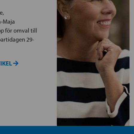
e,
a-Maja
p för omval till
partidagen 29-
TIKEL