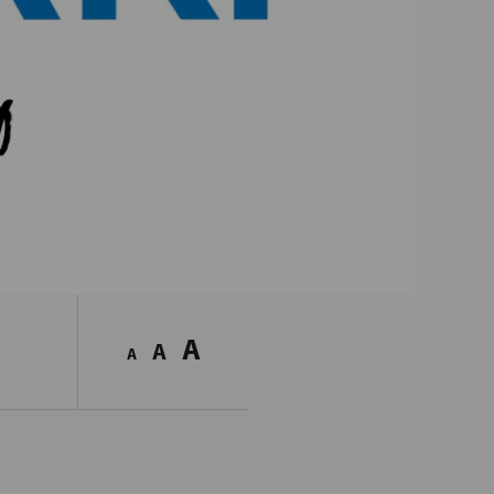
A
A
A