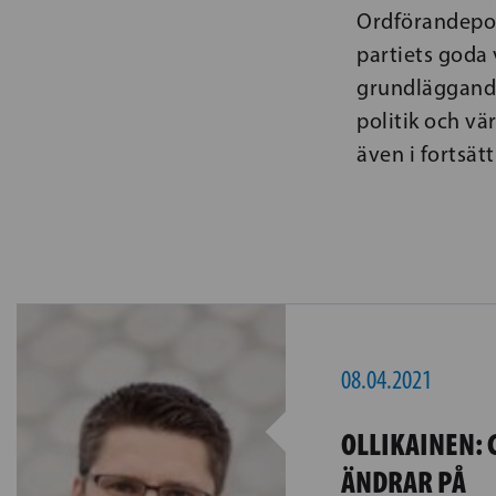
Ordförandepost
partiets goda 
grundläggande
politik och vä
även i fortsät
08.04.2021
OLLIKAINEN:
ÄNDRAR PÅ