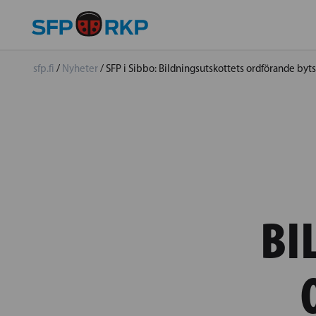
sfp.fi
/
Nyheter
/
SFP i Sibbo: Bildningsutskottets ordförande byts
BI