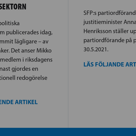
SEKTORN
SFP:s partiordförand
justitieminister Ann
olitiska
Henriksson ställer up
m publicerades idag,
partiordförande på 
mmit lägligare – av
30.5.2021.
ker. Det anser Mikko
s medlem i riksdagens
LÄS FÖLJANDE AR
enast gjordes en
ionell redogörelse
ENDE ARTIKEL