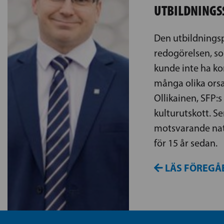
UTBILDNINGS
Den utbildningsp
redogörelsen, so
kunde inte ha ko
många olika orsa
Ollikainen, SFP:
kulturutskott. S
motsvarande nat
för 15 år sedan.
LÄS FÖREGÅ