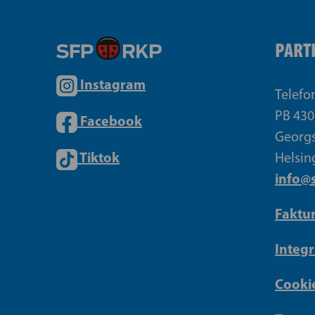
PART
Instagram
Telefo
PB 430
Facebook
Georgs
Tiktok
Helsin
info@s
Faktu
Integr
Cookie