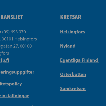
IKANSLIET
KRETSAR
Helsingfors
n (09) 693 070
, 00101 Helsingfors
Nyland
gatan 27, 00100
gfors
fp.fi
Egentliga Finland
reringsuppgifter
Österbotten
itetspolicy
Samkretsen
inställningar