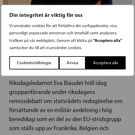
Din integritet är viktig för oss
Vi använder cookies för att förbättra din surfupplevelse, visa
personligt anpassade annonser och innehåll samt analysera
15.11.2023
“Acceptera alla”
trafiken på vår webbplats. Genom att klicka på
samtycker du till att vi använder cookies.
BIAUDET: EU MÅSTE STÄRKA SIN
Cookieinställningar
Avvisa
Acceptera alla
SNABBINSATSFÖRMÅGA
Riksdagsledamot Eva Biaudet höll idag
gruppanförande under riksdagens
remissdebatt om statsrådets redogörelse om
försättande av en militär avdelning i hög
beredskap som en del av den EU-stridsgrupp
som ställs upp av Frankrike, Belgien och