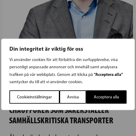
Din integritet är viktig för oss
Vi använder cookies för att förbättra din surfupplevelse, visa
29.04.2020
personligt anpassade annonser och innehåll samt analysera
“Acceptera alla”
trafiken på vår webbplats. Genom att klicka på
ÅLANDS RIKSDAGSLEDAMOT MATS
samtycker du till att vi använder cookies.
LÖFSTRÖM: VIKTIGT ATT DET FINNS
Cookieinställningar
Avvisa
Acceptera alla
TILLRÄCKLIGT MED RASTPLATSER FÖR
CHAUFFÖRER SOM SÄKERSTÄLLER
SAMHÄLLSKRITISKA TRANSPORTER