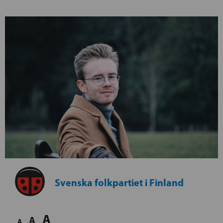
Svenska folkpartiet i Finland
A
A
A