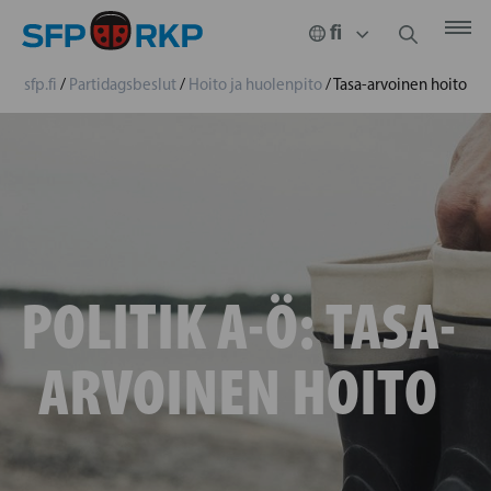
sfp.fi
/
Partidagsbeslut
/
Hoito ja huolenpito
/
Tasa-arvoinen hoito
POLITIK A-Ö:
TASA-
ARVOINEN HOITO