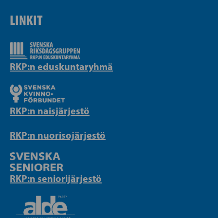
LINKIT
RKP:n eduskuntaryhmä
RKP:n naisjärjestö
RKP:n nuorisojärjestö
RKP:n seniorijärjestö