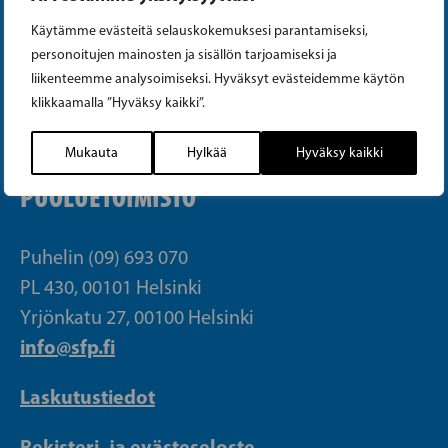
Instagram
Käytämme evästeitä selauskokemuksesi parantamiseksi,
personoitujen mainosten ja sisällön tarjoamiseksi ja
Facebook
liikenteemme analysoimiseksi. Hyväksyt evästeidemme käytön
klikkaamalla ”Hyväksy kaikki”.
Tiktok
Mukauta
Hylkää
Hyväksy kaikki
PUOLUETOIMISTO
Puhelin (09) 693 070
PL 430, 00101 Helsinki
Yrjönkatu 27, 00100 Helsinki
info@sfp.fi
Laskutustiedot
Rekisteri- ja evästeseloste