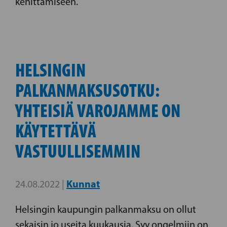
kehittämiseen.
HELSINGIN
PALKANMAKSUSOTKU:
YHTEISIÄ VAROJAMME ON
KÄYTETTÄVÄ
VASTUULLISEMMIN
Kunnat
24.08.2022 |
Helsingin kaupungin palkanmaksu on ollut
sekaisin jo useita kuukausia. Syy ongelmiin on