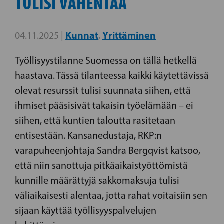
TULISI VÄHENTÄÄ
Kunnat
Yrittäminen
04.11.2025 |
,
Työllisyystilanne Suomessa on tällä hetkellä
haastava. Tässä tilanteessa kaikki käytettävissä
olevat resurssit tulisi suunnata siihen, että
ihmiset pääsisivät takaisin työelämään – ei
siihen, että kuntien taloutta rasitetaan
entisestään. Kansanedustaja, RKP:n
varapuheenjohtaja Sandra Bergqvist katsoo,
että niin sanottuja pitkäaikaistyöttömistä
kunnille määrättyjä sakkomaksuja tulisi
väliaikaisesti alentaa, jotta rahat voitaisiin sen
sijaan käyttää työllisyyspalvelujen