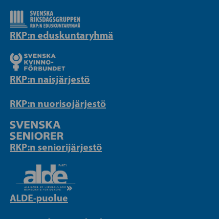
RKP:n eduskuntaryhmä
RKP:n naisjärjestö
RKP:n nuorisojärjestö
RKP:n seniorijärjestö
ALDE-puolue