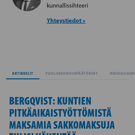
kunnallissihteeri
Yhteystiedot »
ARTIKKELIT
PUOLUEKOKOUSPÄÄTÖKSET
RIKSDAGSGR
BERGQVIST: KUNTIEN
PITKÄAIKAISTYÖTTÖMISTÄ
MAKSAMIA SAKKOMAKSUJA