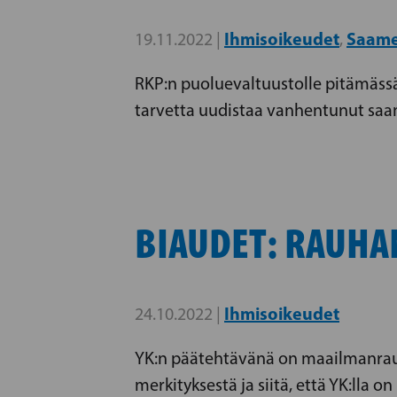
Ihmisoikeudet
Saame
19.11.2022 |
,
RKP:n puoluevaltuustolle pitämäss
tarvetta uudistaa vanhentunut saam
BIAUDET: RAUHA
Ihmisoikeudet
24.10.2022 |
YK:n päätehtävänä on maailmanrauh
merkityksestä ja siitä, että YK:lla