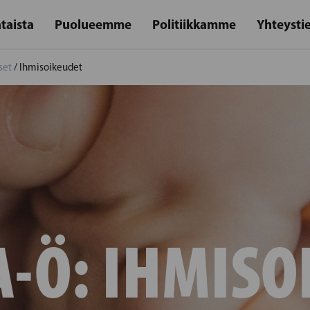
taista
Puolueemme
Politiikkamme
Yhteysti
set
/
Ihmisoikeudet
A-Ö:
IHMISO