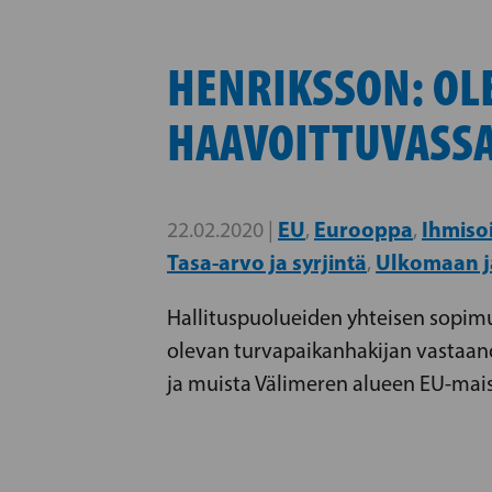
HENRIKSSON: OLE
HAAVOITTUVASSA
EU
Eurooppa
Ihmiso
22.02.2020 |
,
,
Tasa-arvo ja syrjintä
Ulkomaan j
,
Hallituspuolueiden yhteisen sopim
olevan turvapaikanhakijan vastaanott
ja muista Välimeren alueen EU-mais