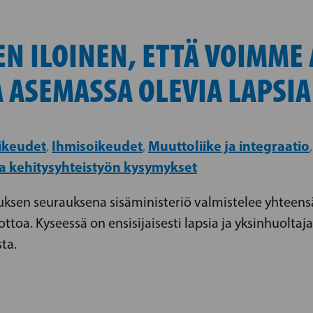
N ILOINEN, ETTÄ VOIMME
 ASEMASSA OLEVIA LAPSIA
ikeudet
Ihmisoikeudet
Muuttoliike ja integraatio
,
,
a kehitysyhteistyön kysymykset
uksen seurauksena sisäministeriö valmistelee yhteen
oa. Kyseessä on ensisijaisesti lapsia ja yksinhuoltaja
ta.