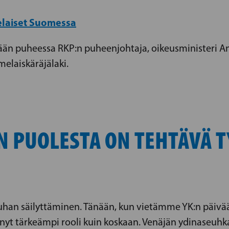
laiset Suomessa
ään puheessa RKP:n puheenjohtaja, oikeusministeri A
elaiskäräjälaki.
N PUOLESTA ON TEHTÄVÄ T
an säilyttäminen. Tänään, kun vietämme YK:n päivää
 on nyt tärkeämpi rooli kuin koskaan. Venäjän ydinaseuh