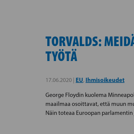
TORVALDS: MEID
TYÖTÄ
EU
Ihmisoikeudet
17.06.2020 |
,
George Floydin kuolema Minneapolis
maailmaa osoittavat, että muun mua
Näin toteaa Euroopan parlamentin j