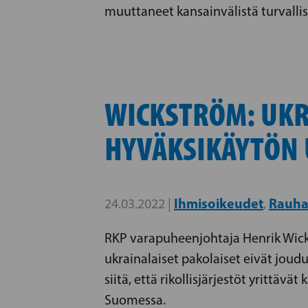
muuttaneet kansainvälistä turvallisu
WICKSTRÖM: UKRA
HYVÄKSIKÄYTÖN 
Ihmisoikeudet
Rauha
24.03.2022 |
,
RKP varapuheenjohtaja Henrik Wickst
ukrainalaiset pakolaiset eivät joud
siitä, että rikollisjärjestöt yrittä
Suomessa.