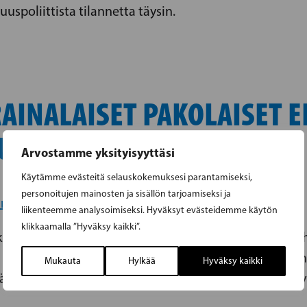
uspoliittista tilannetta täysin.
INALAISET PAKOLAISET E
UHREIKSI
Arvostamme yksityisyyttäsi
Käytämme evästeitä selauskokemuksesi parantamiseksi,
personoitujen mainosten ja sisällön tarjoamiseksi ja
nvälitys
Ulkopolitiikka
,
liikenteemme analysoimiseksi. Hyväksyt evästeidemme käytön
klikkaamalla ”Hyväksy kaikki”.
römin mielestä kaikilla EU-mailla on velvollisuus ryh
u hyväksikäytön ja ihmiskaupan uhreiksi. Wickström on
Mukauta
Hylkää
Hyväksy kaikki
vät käyttää ukrainalaisten pakolaisten heikkoa asemaa h