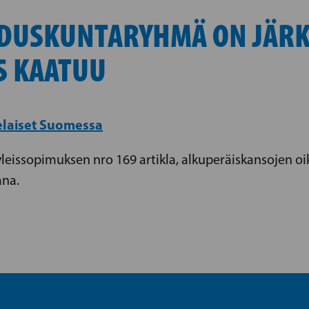
DUSKUNTARYHMÄ ON JÄRKY
AS KAATUU
laiset Suomessa
 yleissopimuksen nro 169 artikla, alkuperäiskansojen oik
ana.