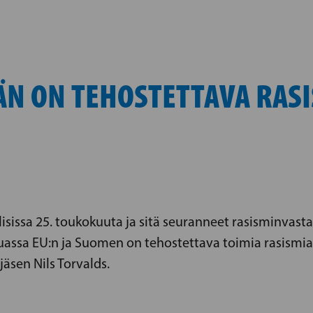
ÄN ON TEHOSTETTAVA RASI
issa 25. toukokuuta ja sitä seuranneet rasisminvasta
ssa EU:n ja Suomen on tehostettava toimia rasismia ja
äsen Nils Torvalds.