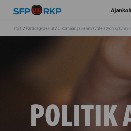
Ajankoh
sfp.fi
/
Partidagsbeslut
/
Ulkomaan ja kehitysyhteistyön kysymyk
POLITIK 