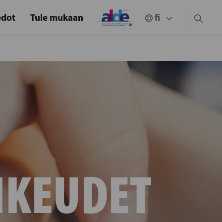
edot
Tule mukaan
IKEUDET