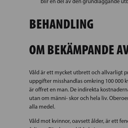
blir en del av den grundläggande ut
BEHANDLING
OM BEKÄMPANDE AV
Våld är ett mycket utbrett och allvarligt p
uppgifter misshandlas omkring 100 000 kv
är offret en man. De indirekta kostnadern
utan om männi- skor och hela liv. Obero
alla medel.
Våld mot kvinnor, oavsett ålder, är ett f