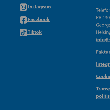
Instagram
Telefo
PB 430
Facebook
Georgs
Tiktok
Helsin
info@s
Faktu
Integr
Cookie
Transp
politi