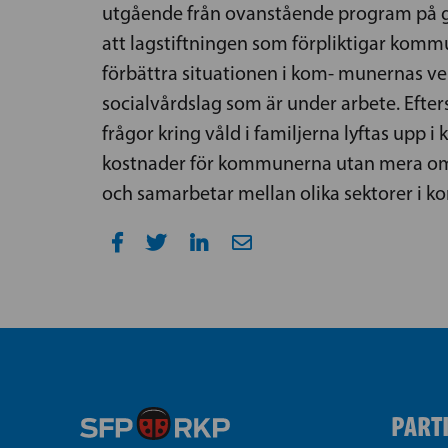
utgående från ovanstående program på 
att lagstiftningen som förpliktigar kommu
förbättra situationen i kom- munernas ver
socialvårdslag som är under arbete. Efte
frågor kring våld i familjerna lyftas up
kostnader för kommunerna utan mera om s
och samarbetar mellan olika sektorer i 
PART