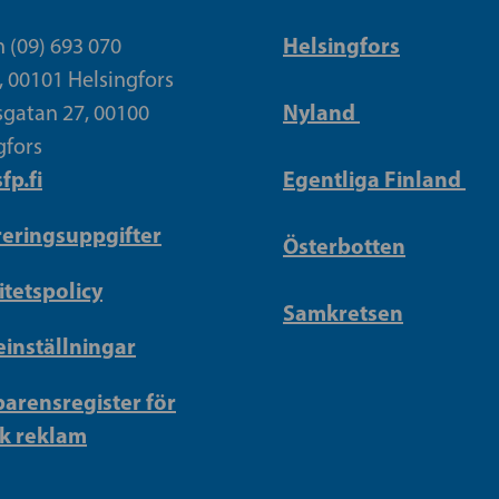
Helsingfors
n (09) 693 070
, 00101 Helsingfors
Nyland
gatan 27, 00100
gfors
fp.fi
Egentliga Finland
reringsuppgifter
Österbotten
itetspolicy
Samkretsen
inställningar
arensregister för
sk reklam