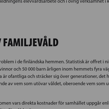
bildningens elevvårdsarbete och i övrig verksamhet 
 FAMILJEVÅLD
roblem i de finländska hemmen. Statistisk är offret i ni
innor och 50 000 barn årligen inom hemmets fyra vägga
a är ofantliga och sträcker sig över generationer, det
ende av vem som utövar våldet, oberoende vem som uts
enomen vars direkta kostnader för samhället uppgår enli