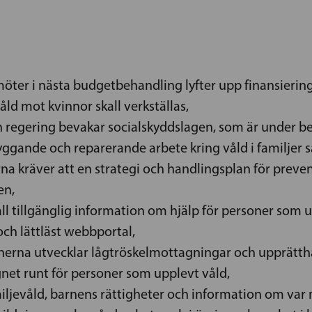
möter i nästa budgetbehandling lyfter upp finansiering
d mot kvinnor skall verkställas,
h regering bevakar socialskyddslagen, som är under ber
ggande och reparerande arbete kring våld i familjer s
a kräver att en strategi och handlingsplan för preve
en,
 all tillgänglig information om hjälp för personer som 
och lättläst webbportal,
nerna utvecklar lågtröskelmottagningar och upprätthål
gnet runt för personer som upplevt våld,
amiljevåld, barnens rättigheter och information om va