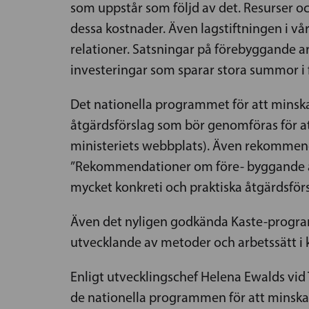
som uppstår som följd av det. Resurser o
dessa kostnader. Även lagstiftningen i vårt
relationer. Satsningar på förebyggande a
investeringar som sparar stora summor i 
Det nationella programmet för att minsk
åtgärdsförslag som bör genomföras för att 
ministeriets webbplats). Även rekommend
”Rekommendationer om före- byggande av
mycket konkreti och praktiska åtgärdsfö
Även det nyligen godkända Kaste-program
utvecklande av metoder och arbetssätt i 
Enligt utvecklingschef Helena Ewalds vid
de nationella programmen för att minska v