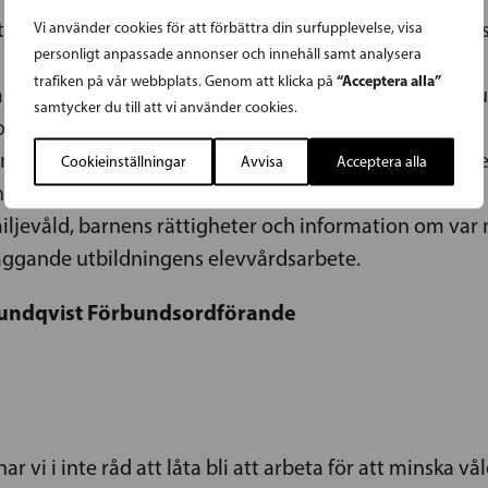
fter upp finansieringsfrågan och arbetar för att åtgä
Vi använder cookies för att förbättra din surfupplevelse, visa
personligt anpassade annonser och innehåll samt analysera
“Acceptera alla”
trafiken på vår webbplats. Genom att klicka på
 all tillgänglig information om hjälp för personer som 
samtycker du till att vi använder cookies.
och lättläst webbportal,
tionell och med statliga budgetmedel finansierad stöd
Cookieinställningar
Avvisa
Acceptera alla
nder det bäst lämpade ministeriets ansvarsområde,
amiljevåld, barnens rättigheter och information om va
läggande utbildningens elevvårdsarbete.
 Sundqvist Förbundsordförande
r vi i inte råd att låta bli att arbeta för att minska v