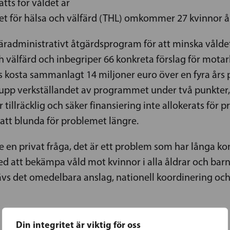
tts för våldet är
et för hälsa och välfärd (THL) omkommer 27 kvinnor årli
väradministrativt åtgärdsprogram för att minska vål
ch välfärd och inbegriper 66 konkreta förslag för mot
osta sammanlagt 14 miljoner euro över en fyra års 
m upp verkställandet av programmet under två punkter,
ar tillräcklig och säker finansiering inte allokerats för
tt blunda för problemet längre.
te en privat fråga, det är ett problem som har långa ko
ed att bekämpa våld mot kvinnor i alla åldrar och barn
ävs det omedelbara anslag, nationell koordinering och 
Din integritet är viktig för oss