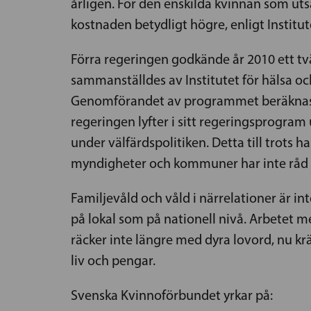
årligen. För den enskilda kvinnan som utsä
kostnaden betydligt högre, enligt Institut
Förra regeringen godkände år 2010 ett t
sammanställdes av Institutet för hälsa o
Genomförandet av programmet beräknas k
regeringen lyfter i sitt regeringsprogra
under välfärdspolitiken. Detta till trots h
myndigheter och kommuner har inte råd a
Familjevåld och våld i närrelationer är in
på lokal som på nationell nivå. Arbetet m
räcker inte längre med dyra lovord, nu kr
liv och pengar.
Svenska Kvinnoförbundet yrkar på: