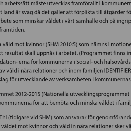
ch arbetssätt måste utvecklas framförallt i kommuner
 land är svag då det gäller att förplikta till åtgärder f
rbete som minskar våldet i vårt samhälle och på ingr
framtiden.
a våld mot kvinnor (SHM 2010:5) som nämns i motione
resultat skall uppnås i arbetet. (Programmet finns inte
ation- erna för kommunerna i Social- och hälsovårdsm
 våld i nära relationer och inom familjen IDENTIFI
rslag för utvecklande av verksamheten i kommunernas
met 2012-2015 (Nationella utvecklingsprogrammet för
kommunerna för att bemöta och minska våldet i familj
 Thl (tidigare vid SHM) som ansvarar för genomförand
åldet mot kvinnor och våld in nära relationer sker vä