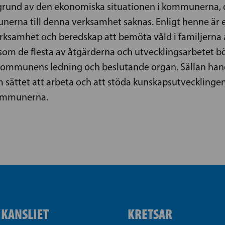
grund av den ekonomiska situationen i kommunerna
nerna till denna verksamhet saknas. Enligt henne är en
ksamhet och beredskap att bemöta våld i familjerna att 
rsom de flesta av åtgärderna och utvecklingsarbetet
p i kommunens ledning och beslutande organ. Sällan ha
ättet att arbeta och att stöda kunskapsutvecklingen 
kommunerna.
IKANSLIET
KRETSAR