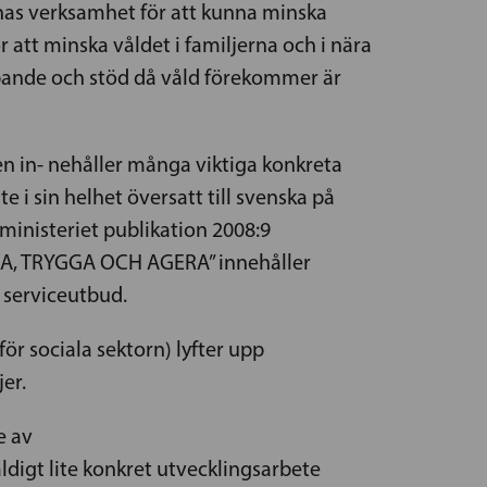
nas verksamhet för att kunna minska
ör att minska våldet i familjerna och i nära
ipande och stöd då våld förekommer är
n in- nehåller många viktiga konkreta
 i sin helhet översatt till svenska på
inisteriet publikation 2008:9
ERA, TRYGGA OCH AGERA” innehåller
 serviceutbud.
 sociala sektorn) lyfter upp
er.
e av
ldigt lite konkret utvecklingsarbete