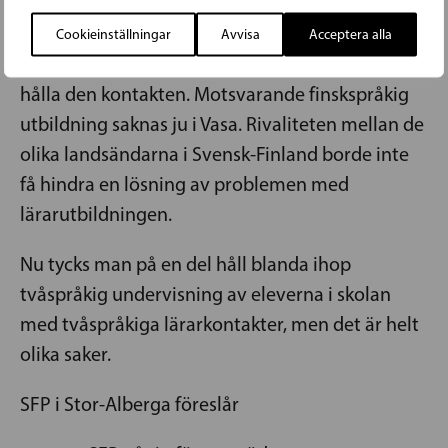
finskspråkiga. Det är inte möjligt med lärare 3
utbildade vid Pedagogiska fakulteten i Vasa, som
Cookieinställningar
Avvisa
Acceptera alla
inte har utbildats på ett sådant sätt att de kan
hålla den kontakten. Motsvarande finskspråkig
utbildning saknas ju i Vasa. Rivaliteten mellan de
olika landsändarna i Svensk-Finland borde inte
få hindra en lösning av problemen med
lärarutbildningen.
Nu tycks man på en del håll blanda ihop
tvåspråkig undervisning av eleverna i skolan
med tvåspråkiga lärarkontakter, men det är helt
olika saker.
SFP i Stor-Alberga föreslår