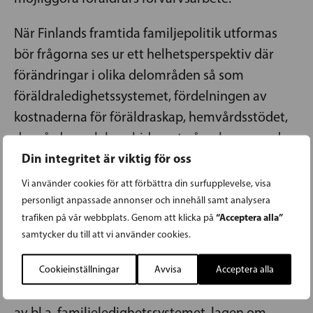
När Finlands framtida familjepolitik utformas
bör frågorna ses ur ett helhetsperspektiv där
förändringar i olika delområden så som
föräldraledighetssystemet, fördelningen av
kostnaderna för föräldraskap, hemvårdsstödet,
dagvården och barnbidraget påverkar varandra.
Din integritet är viktig för oss
Reformer bör föregås av
könskonsekvensanalyser.
Vi använder cookies för att förbättra din surfupplevelse, visa
personligt anpassade annonser och innehåll samt analysera
Svenska Kvinnoförbundet yrkar på att
“Acceptera alla”
trafiken på vår webbplats. Genom att klicka på
Svenska folkpartiets representanter i
samtycker du till att vi använder cookies.
riksdag och regering verkar för:
Cookieinställningar
Avvisa
Acceptera alla
– att det görs en familjepolitisk helhetsreform
av bl.a. familjeledighetssystemet, lagen om