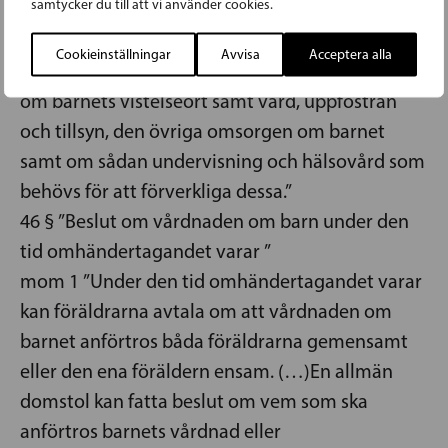
samtycker du till att vi använder cookies.
barn har omhändertagits, har det organ som
ansvarar för socialvården för uppnåendet av
Cookieinställningar
Avvisa
Acceptera alla
syftet med omhändertagandet rätt att besluta
om barnets vistelseort samt vård, uppfostran
och tillsyn, den övriga omsorgen om barnet
samt om sådan undervisning och hälsovård som
behövs för att förverkliga dessa.”
46 § ”Beslut om vårdnaden om barn under den
tid omhändertagandet varar ”
mom 1 ”Under den tid omhändertagandet varar
kan föräldrarna avtala om att vårdnaden om
barnet anförtros båda föräldrarna gemensamt
eller den ena föräldern ensam. (…)En allmän
domstol kan fatta beslut om vem som ska
anförtros barnets vårdnad eller