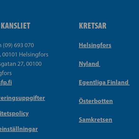
IKANSLIET
KRETSAR
Helsingfors
n (09) 693 070
, 00101 Helsingfors
Nyland
gatan 27, 00100
gfors
fp.fi
Egentliga Finland
reringsuppgifter
Österbotten
itetspolicy
Samkretsen
inställningar