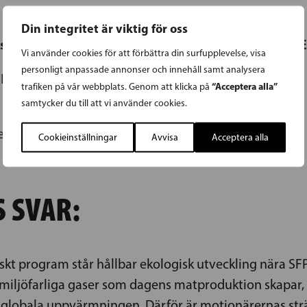
Din integritet är viktig för oss
a folkpartiets representanter i riksdagen och i 
Vi använder cookies för att förbättra din surfupplevelse, visa
personligt anpassade annonser och innehåll samt analysera
Finland, efter att en säkerhetskontroll utförts
“Acceptera alla”
trafiken på vår webbplats. Genom att klicka på
samtycker du till att vi använder cookies.
e
Cookieinställningar
Avvisa
Acceptera alla
 SVAR:
skt program står hållbar ekologisk utveckling nära SFP
 miljöfarliga gaser som dagens matproduktion skapar, ä
globala uppvärmningen. Därför är motionärernas sträva