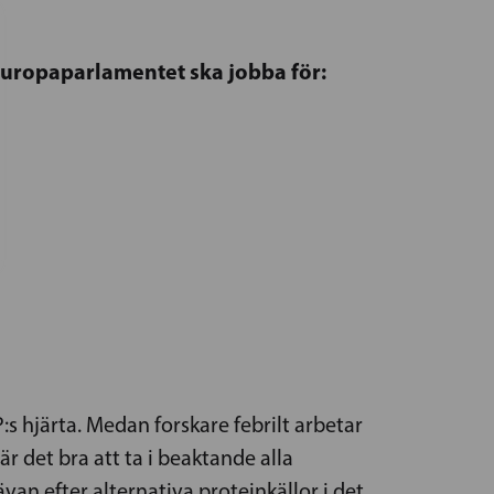
Europaparlamentet ska jobba för:
:s hjärta. Medan forskare febrilt arbetar
r det bra att ta i beaktande alla
n efter alternativa proteinkällor i det