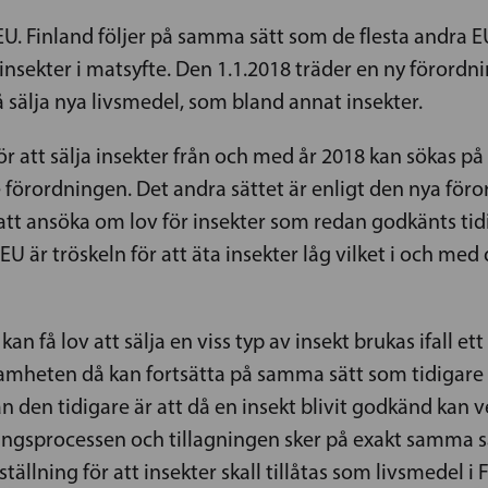
EU. Finland följer på samma sätt som de flesta andra 
kter i matsyfte. Den 1.1.2018 träder en ny förordning
å sälja nya livsmedel, som bland annat insekter.
att sälja insekter från och med år 2018 kan sökas på tr
 förordningen. Det andra sättet är enligt den nya för
att ansöka om lov för insekter som redan godkänts tidi
EU är tröskeln för att äta insekter låg vilket i och med
kan få lov att sälja en viss typ av insekt brukas ifall ett
mheten då kan fortsätta på samma sätt som tidigare o
 den tidigare är att då en insekt blivit godkänd kan v
kningsprocessen och tillagningen sker på exakt samma 
tällning för att insekter skall tillåtas som livsmedel i 