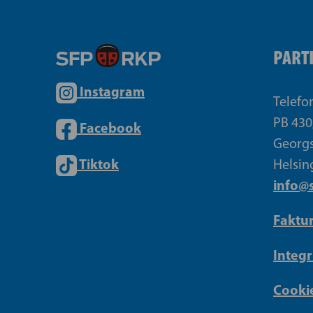
PART
Instagram
Telefo
PB 430
Facebook
Georgs
Tiktok
Helsin
info@s
Faktu
Integr
Cookie