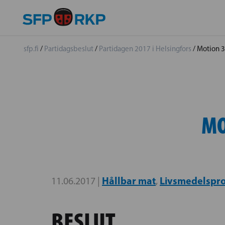
sfp.fi
/
Partidagsbeslut
/
Partidagen 2017 i Helsingfors
/
Motion 3
MO
Hållbar mat
Livsmedelspr
11.06.2017 |
,
BESLUT