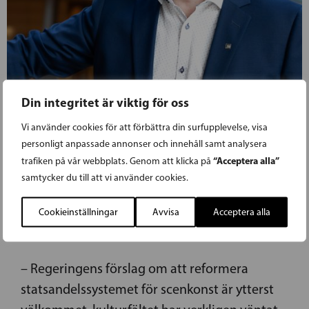
Din integritet är viktig för oss
Vi använder cookies för att förbättra din surfupplevelse, visa
personligt anpassade annonser och innehåll samt analysera
“Acceptera alla”
trafiken på vår webbplats. Genom att klicka på
29.09.2020
samtycker du till att vi använder cookies.
OLLIKAINEN: BRA REFORM FÖR
Cookieinställningar
Avvisa
Acceptera alla
SCENKONSTEN
– Regeringens förslag om att reformera
statsandelssystemet för scenkonst är ytterst