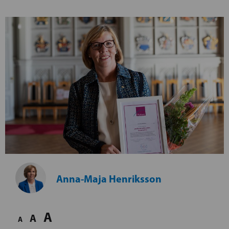
Anna-Maja Henriksson
A
A
A